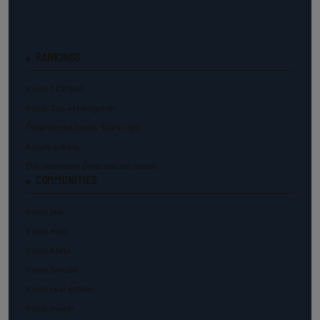
RANKINGS
trend.TOP500
trend.Top Arbeitgeber
Österreichs beste Start-Ups
Kunstranking
Die reichsten Österreicher:innen
COMMUNITIES
trend.law
trend.med
trend.KMU
trend.female
trend.real estate
trend.invest