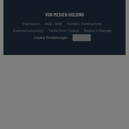
VGN MEDIEN HOLDING
Impressum
AGB / ANB
Kontakt-Datenschutz
Datenschutzpolicy
Tarife Print / Online
Redirect Sitemap
Cookie Einstellungen
Fotocredits