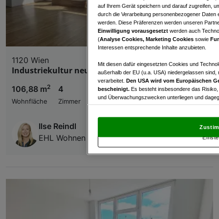
auf Ihrem Gerät speichern und darauf zugreifen, um
durch die Verarbeitung personenbezogener Daten e
werden. Diese Präferenzen werden unseren Partnern
Einwilligung vorausgesetzt
werden auch Technol
(
Analyse Cookies, Marketing Cookies
sowie
Fun
Interessen entsprechende Inhalte anzubieten.
1120 Wien
Mit diesen dafür eingesetzten Cookies und Technol
Industriekultur neu gedacht
außerhalb der EU (u.a. USA) niedergelassen sind,
verarbeitet.
Den USA wird vom Europäischen Ge
2
106,88 m
4
€ 599.000,00
bescheinigt.
Es besteht insbesondere das Risiko,
und Überwachungszwecken unterliegen und dagege
Wohnfläche
Zimmer
Kaufpreis
Mit Klick auf „Zustimmen & fortfahren“ willig
von Drittanbietern (auch aus USA) ein.
In den Ei
Ilse Reindl
Zustim
und Widerspruch gegen die Verarbeitung auf der Gr
EHL Wohnen GmbH
Einste
„Cookie Einstellungen“, die sich auf jeder Seite unt
Wir und unsere Partner verarbeiten 
Verwendung genauer Standortdaten. Endgeräteeigens
Zugriff auf Informationen auf einem Endgerät. Per
und der Performance von Inhalten, Zielgruppenfo
Liste der Partner (Lieferanten)