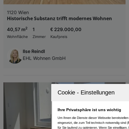
1120 Wien
Historische Substanz trifft modernes Wohnen
2
40,57 m
1
€ 229.000,00
Wohnfläche
Zimmer
Kaufpreis
Ilse Reindl
EHL Wohnen GmbH
Ihre Privatsphäre ist uns wichtig
Um Ihnen die Dienste dieser Webseite bereitstelle
eingesetzt, die zum Teil technisch notwendig sind (
für Sie laufend zu optimieren. Wenn Sie einwillige