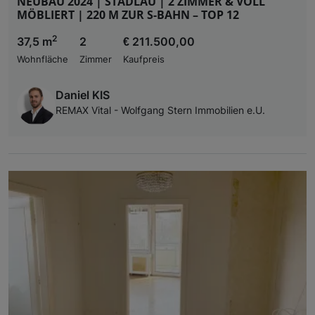
NEUBAU 2024 | STADLAU | 2 ZIMMER & VOLL
MÖBLIERT | 220 M ZUR S-BAHN – TOP 12
2
37,5 m
2
€ 211.500,00
Wohnfläche
Zimmer
Kaufpreis
Daniel KIS
REMAX Vital - Wolfgang Stern Immobilien e.U.