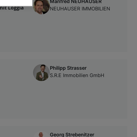
Manfred NEUHAUSER
mit Loggia
NEUHAUSER IMMOBILIEN
von oder Zugriff
und der
Philipp Strasser
S.R.E Immobilien GmbH
Georg Strebenitzer