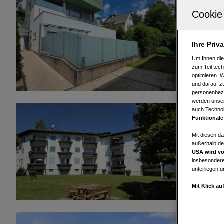
9300 St. V
St. Veit/
2
102 m
Ihre Priv
Wohnfläche
Um Ihnen die
zum Teil tech
optimieren. 
und darauf zu
personenbezo
werden unser
auch Technol
9311 Kraig
Funktionale
Kraig - Z
Mit diesen d
außerhalb de
2
47 m
USA wird vo
Wohnfläche
insbesondere
unterliegen 
Mit Klick a
Drittanbiete
Widerspruch 
Einstellungen