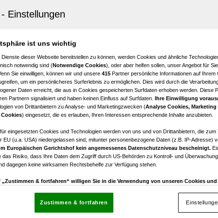
eit an der Glan
Glan - Top Eigentumswohnung
4
€ 345.000,00
atsphäre ist uns wichtig
Zimmer
Kaufpreis
 Dienste dieser Webseite bereitstellen zu können, werden Cookies und ähnliche Technologien
nisch notwendig sind (
Notwendige Cookies
), oder aber helfen sollen, unser Angebot für Si
Wenn Sie einwilligen, können wir und unsere
415
Partner persönliche Informationen auf Ihrem
greifen, um ein persönlicheres Surferlebnis zu ermöglichen. Dies wird durch die Verarbeitun
gener Daten erreicht, die aus in Cookies gespeicherten Surfdaten erhoben werden. Diese 
en Partnern signalisiert und haben keinen Einfluss auf Surfdaten.
Ihre Einwilligung voraus
ogien von Drittanbietern zu Analyse- und Marketingzwecken (
Analyse Cookies, Marketing
 Cookies
) eingesetzt, die es erlauben, Ihren Interessen entsprechende Inhalte anzubieten.
weizimmer Wohnung
afür eingesetzten Cookies und Technologien werden von uns und von Drittanbietern, die zum 
r EU (u.a. USA) niedergelassen sind, mitunter personenbezogene Daten (z.B. IP-Adresse) v
2
€ 100.000,00
m Europäischen Gerichtshof kein angemessenes Datenschutzniveau bescheinigt.
Es
Zimmer
Kaufpreis
 das Risiko, dass Ihre Daten dem Zugriff durch US-Behörden zu Kontroll- und Überwachu
und dagegen keine wirksamen Rechtsbehelfe zur Verfügung stehen.
uf „Zustimmen & fortfahren“ willigen Sie in die Verwendung von unseren Cookies un
rn (auch aus USA) ein.
In den Einstellungen können Sie jederzeit Ihre Präferenzen verwalt
gegen die Verarbeitung auf der Grundlage berechtigter Interessen einlegen. Klicken Sie dazu
Zustimmen & fortfahren
Einstellung
“, die sich auf jeder Seite unten im Footer befinden.