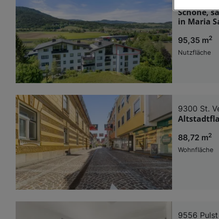
9063 Maria
Schöne, sa
Wir und u
in Maria S
Verwendung g
2
95,35 m
auf Informat
Performance 
Nutzfläche
Liste der Pa
9300 St. V
Altstadtfl
2
88,72 m
Wohnfläche
9556 Pulst