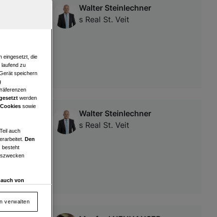
Walter Steinlechner
s Real St. Veit
 eingesetzt, die
e laufend zu
 Gerät speichern
g
Präferenzen
gesetzt
werden
 Cookies
sowie
Walter Steinlechner
s Real St. Veit
Teil auch
erarbeitet.
Den
 besteht
ngszwecken
d auch von
en und
 auf „Cookie
en verwalten