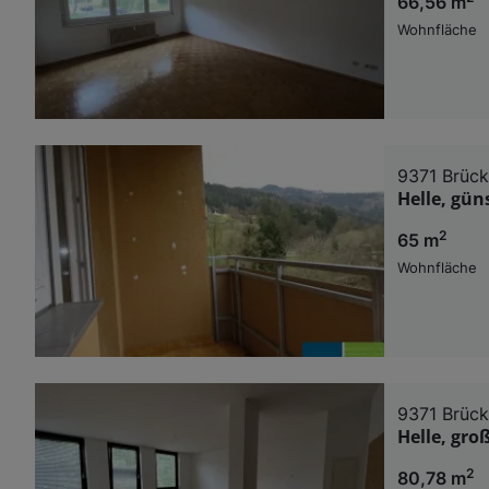
66,56 m
Wohnfläche
9371 Brück
Helle, gü
2
65 m
Wohnfläche
9371 Brück
Helle, gr
2
80,78 m