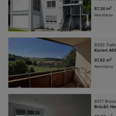
2
87,26 m
Wohnfläche
9330 Trei
Kurort Al
2
87,82 m
Wohnfläche
9371 Brück
Brückl: H
2