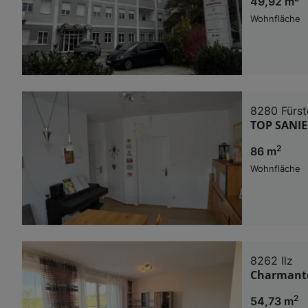
49,92 m
Wohnfläche
8280 Fürst
TOP SANI
2
86 m
Wohnfläche
8262 Ilz
Charmante
2
54,73 m