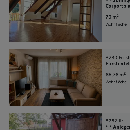
* * Sonni
Carportplat
2
70 m
Wohnfläche
8280 Fürst
Fürstenfe
2
65,76 m
Wohnfläche
8262 Ilz
* * Anleg