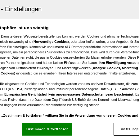
enfeld
immer-Wohnung mit großer West-Terrasse und hochwerti
g in ruhiger Lage
atsphäre ist uns wichtig
3
€ 129.000,00
 Dienste dieser Webseite bereitstellen zu können, werden Cookies und ähnliche Technologien
Zimmer
Kaufpreis
nisch notwendig sind (
Notwendige Cookies
), oder aber helfen sollen, unser Angebot für Si
Wenn Sie einwilligen, können wir und unsere
417
Partner persönliche Informationen auf Ihrem
greifen, um ein persönlicheres Surferlebnis zu ermöglichen. Dies wird durch die Verarbeitun
gener Daten erreicht, die aus in Cookies gespeicherten Surfdaten erhoben werden. Diese 
en Partnern signalisiert und haben keinen Einfluss auf Surfdaten.
Ihre Einwilligung voraus
ogien von Drittanbietern zu Analyse- und Marketingzwecken (
Analyse Cookies, Marketing
enfeld
 Cookies
) eingesetzt, die es erlauben, Ihren Interessen entsprechende Inhalte anzubieten.
iert & offen gestaltet – nur 5 Minuten ins Zentrum
afür eingesetzten Cookies und Technologien werden von uns und von Drittanbietern, die zum 
r EU (u.a. USA) niedergelassen sind, mitunter personenbezogene Daten (z.B. IP-Adresse) v
3
m Europäischen Gerichtshof kein angemessenes Datenschutzniveau bescheinigt.
Es
Zimmer
 das Risiko, dass Ihre Daten dem Zugriff durch US-Behörden zu Kontroll- und Überwachu
und dagegen keine wirksamen Rechtsbehelfe zur Verfügung stehen.
uf „Zustimmen & fortfahren“ willigen Sie in die Verwendung von unseren Cookies un
rn (auch aus USA) ein.
In den Einstellungen können Sie jederzeit Ihre Präferenzen verwalt
gegen die Verarbeitung auf der Grundlage berechtigter Interessen einlegen. Klicken Sie dazu
Zustimmen & fortfahren
Einstellung
“, die sich auf jeder Seite unten im Footer befinden.