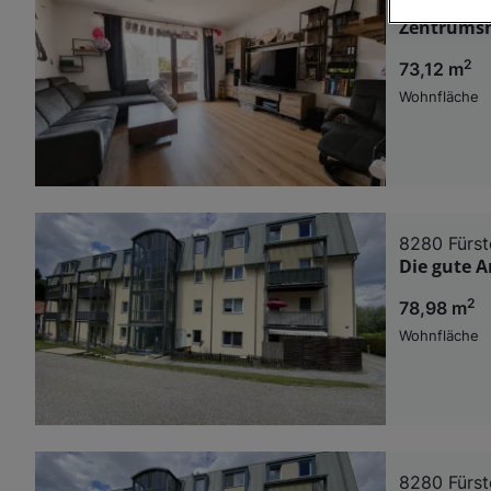
8280 Fürst
Zentrumsn
Wir und u
2
73,12 m
Verwendung g
auf Informat
Wohnfläche
Performance 
Liste der Pa
8280 Fürst
Die gute A
2
78,98 m
Wohnfläche
8280 Fürst