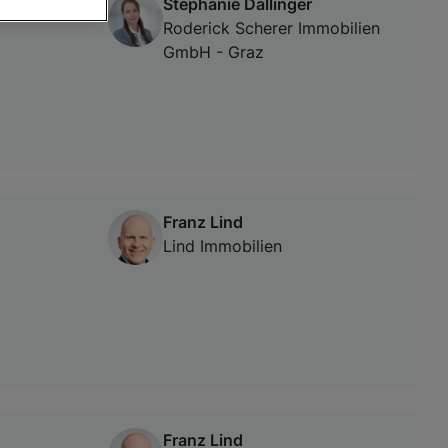
Stephanie Dallinger
Roderick Scherer Immobilien
GmbH - Graz
von oder Zugriff
und der
Franz Lind
Lind Immobilien
Franz Lind