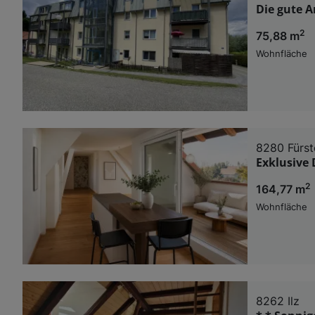
Die gute A
2
75,88 m
Wohnfläche
8280 Fürst
Exklusive 
2
164,77 m
Wohnfläche
8262 Ilz