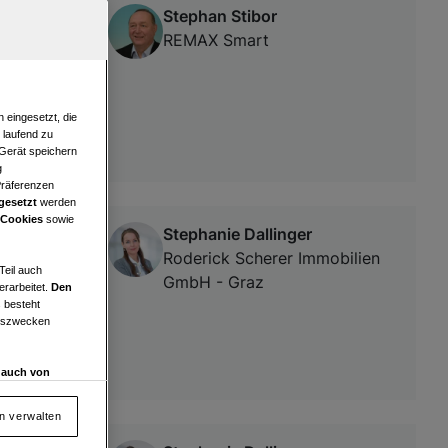
Stephan Stibor
ger
REMAX Smart
 eingesetzt, die
e laufend zu
 Gerät speichern
g
Präferenzen
gesetzt
werden
 Cookies
sowie
Stephanie Dallinger
Roderick Scherer Immobilien
Teil auch
GmbH - Graz
erarbeitet.
Den
 besteht
ngszwecken
d auch von
en und
 auf „Cookie
en verwalten