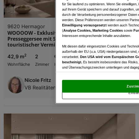
für Sie laufend zu optimieren. Wenn Sie einwillige
auf Ihrem Gerät speichern und darauf zugreifen, um
durch die Verarbeitung personenbezogener Daten e
werden. Diese Präferenzen werden unseren Partnern
Einwilligung vorausgesetzt
werden auch Technol
9620 Hermagor
(
Analyse Cookies, Marketing Cookies
sowie
Fun
WOOOOW - Exklusives Wohnprojekt direkt am
Interessen entsprechende Inhalte anzubieten.
Presseggersee mit Seezugang, voll möbliert,
touristischer Vermietung uvm.!
Mit diesen dafür eingesetzten Cookies und Technol
außerhalb der EU (u.a. USA) niedergelassen sind,
2
42,9 m
2
€ 341.675,00
verarbeitet.
Den USA wird vom Europäischen Ge
bescheinigt.
Es besteht insbesondere das Risiko,
Wohnfläche
Zimmer
Kaufpreis
und Überwachungszwecken unterliegen und dagege
Mit Klick auf „Zustimmen & fortfahren“ willig
Nicole Fritz
von Drittanbietern (auch aus USA) ein.
In den Ei
Zustim
VB Realitäten Gesellschaft m.b.H.
und Widerspruch gegen die Verarbeitung auf der Gr
Einste
„Cookie Einstellungen“, die sich auf jeder Seite unt
Wir und unsere Partner verarbeiten 
Verwendung genauer Standortdaten. Endgeräteeigens
Zugriff auf Informationen auf einem Endgerät. Per
und der Performance von Inhalten, Zielgruppenfo
Liste der Partner (Lieferanten)