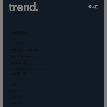
RANKINGS
trend.TOP500
trend.Top Arbeitgeber
Österreichs beste Start-Ups
Kunstranking
Die reichsten Österreicher:innen
COMMUNITIES
trend.law
trend.med
trend.KMU
trend.female