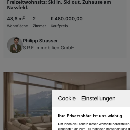
Freizeitwohnsitz: Ski in. Ski out. Zuhause am
Nassfeld.
2
48,6 m
2
€ 480.000,00
Wohnfläche
Zimmer
Kaufpreis
Philipp Strasser
S.R.E Immobilien GmbH
Ihre Privatsphäre ist uns wichtig
Um Ihnen die Dienste dieser Webseite bereitstelle
eingesetzt, die zum Teil technisch notwendig sind (