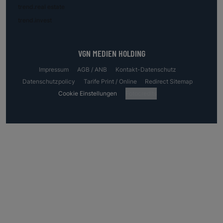
trend.real estate
trend.invest
VGN MEDIEN HOLDING
Impressum
AGB / ANB
Kontakt-Datenschutz
Datenschutzpolicy
Tarife Print / Online
Redirect Sitemap
Cookie Einstellungen
Fotocredits