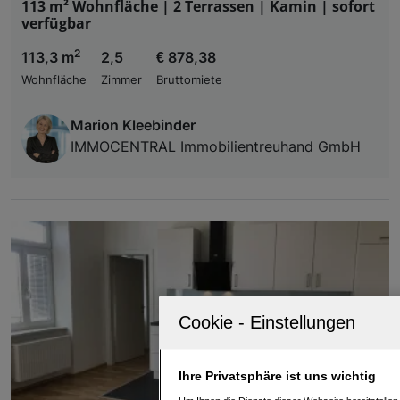
113 m² Wohnfläche | 2 Terrassen | Kamin | sofort
verfügbar
2
113,3 m
2,5
€ 878,38
Wohnfläche
Zimmer
Bruttomiete
Marion Kleebinder
IMMOCENTRAL Immobilientreuhand GmbH
Ihre Privatsphäre ist uns wichtig