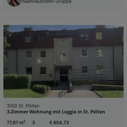
teamneunzehn-Gruppe
3100 St. Pölten
3-Zimmer Wohnung mit Loggia in St. Pölten
2
77,67 m
3
€ 854,73