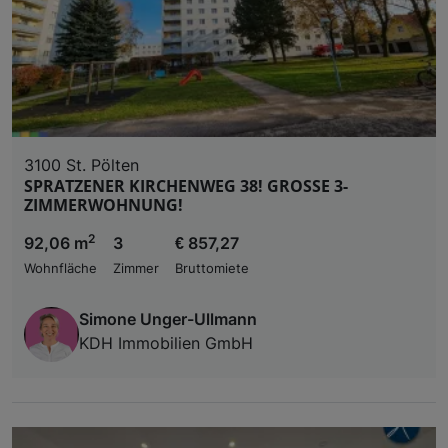
Liste der Partner (Lieferanten)
3100 St. Pölten
SPRATZENER KIRCHENWEG 38! GROSSE 3-
ZIMMERWOHNUNG!
2
92,06 m
3
€ 857,27
Wohnfläche
Zimmer
Bruttomiete
Simone Unger-Ullmann
KDH Immobilien GmbH