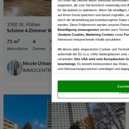
Um Ihnen die Dienste dieser Webseite bereitstelle
eingesetzt, die zum Teil technisch notwendig sind (
für Sie laufend zu optimieren. Wenn Sie einwillige
auf Ihrem Gerät speichern und darauf zugreifen, um
durch die Verarbeitung personenbezogener Daten e
3100 St. Pölten
werden. Diese Präferenzen werden unseren Partnern
Schöne 4-Zimmer Wohnung + Südbalkon
Einwilligung vorausgesetzt
werden auch Technol
(
Analyse Cookies, Marketing Cookies
sowie
Fun
Interessen entsprechende Inhalte anzubieten.
2
72 m
4
€ 990,11
Wohnfläche
Zimmer
Bruttomiete
Mit diesen dafür eingesetzten Cookies und Technol
außerhalb der EU (u.a. USA) niedergelassen sind,
verarbeitet.
Den USA wird vom Europäischen Ge
Nicole Urbanek
bescheinigt.
Es besteht insbesondere das Risiko,
und Überwachungszwecken unterliegen und dagege
IMMOCENTRAL Immobilientreuhand GmbH
Mit Klick auf „Zustimmen & fortfahren“ willig
von Drittanbietern (auch aus USA) ein.
In den Ei
Zustim
und Widerspruch gegen die Verarbeitung auf der Gr
Einste
„Cookie Einstellungen“, die sich auf jeder Seite unt
Wir und unsere Partner verarbeiten 
Verwendung genauer Standortdaten. Endgeräteeigens
Zugriff auf Informationen auf einem Endgerät. Per
und der Performance von Inhalten, Zielgruppenfo