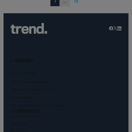
(current)
1
…
15
RANKINGS
trend.TOP500
trend.Top Arbeitgeber
Österreichs beste Start-Ups
Kunstranking
Die reichsten Österreicher:innen
COMMUNITIES
trend.law