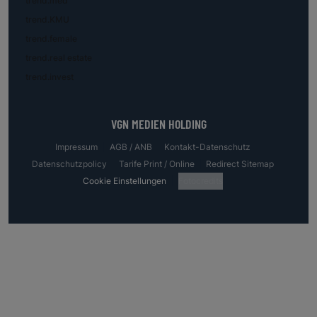
trend.med
trend.KMU
trend.female
trend.real estate
trend.invest
VGN MEDIEN HOLDING
Impressum
AGB / ANB
Kontakt-Datenschutz
Datenschutzpolicy
Tarife Print / Online
Redirect Sitemap
Cookie Einstellungen
Fotocredits