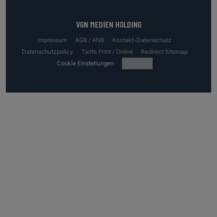
VGN MEDIEN HOLDING
Impressum
AGB / ANB
Kontakt-Datenschutz
Datenschutzpolicy
Tarife Print / Online
Redirect Sitemap
Cookie Einstellungen
Fotocredits