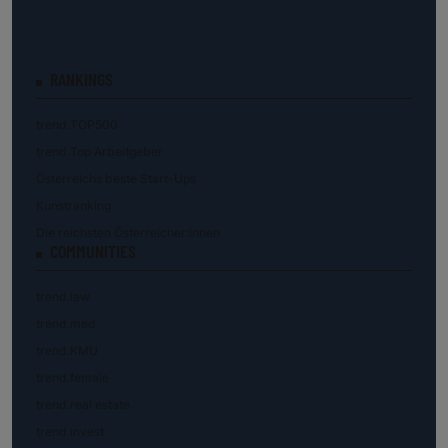
RANKINGS
trend.TOP500
trend.Top Arbeitgeber
Österreichs beste Start-Ups
Kunstranking
Die reichsten Österreicher:innen
COMMUNITIES
trend.law
trend.med
trend.KMU
trend.female
trend.real estate
trend.invest