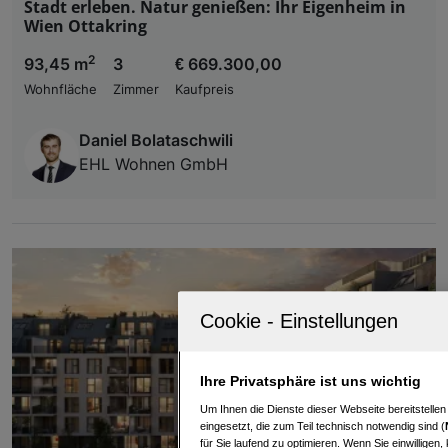
Stadt erleben. Natur genießen: Ihr Eigenheim in
Wien Ottakring
2
93,45 m
3
€ 669.300,00
Wohnfläche
Zimmer
Kaufpreis
Daniel Bolataschwili
EHL Wohnen GmbH
Ihre Privatsphäre ist uns wichtig
Um Ihnen die Dienste dieser Webseite bereitstelle
eingesetzt, die zum Teil technisch notwendig sind (
für Sie laufend zu optimieren. Wenn Sie einwillige