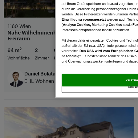
auf Ihrem Gerät speichern und darauf zugreifen, um
durch die Verarbeitung personenbezogener Daten e
werden. Diese Präferenzen werden unseren Partnern
Einwilligung vorausgesetzt
werden auch Technol
(
Analyse Cookies, Marketing Cookies
sowie
Fun
1160 Wien
Interessen entsprechende Inhalte anzubieten.
Nahe Wilhelminenberg: Wohnen mit Stil und
Freiraum
Mit diesen dafür eingesetzten Cookies und Technol
außerhalb der EU (u.a. USA) niedergelassen sind,
2
64 m
2
€ 509.600,00
verarbeitet.
Den USA wird vom Europäischen Ge
bescheinigt.
Es besteht insbesondere das Risiko,
Wohnfläche
Zimmer
Kaufpreis
und Überwachungszwecken unterliegen und dagege
Mit Klick auf „Zustimmen & fortfahren“ willig
Daniel Bolataschwili
von Drittanbietern (auch aus USA) ein.
In den Ei
EHL Wohnen GmbH
Zustim
und Widerspruch gegen die Verarbeitung auf der Gr
Einste
„Cookie Einstellungen“, die sich auf jeder Seite unt
Wir und unsere Partner verarbeiten 
Verwendung genauer Standortdaten. Endgeräteeigens
Zugriff auf Informationen auf einem Endgerät. Per
und der Performance von Inhalten, Zielgruppenfo
Liste der Partner (Lieferanten)