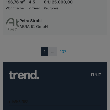
2
196,76 m
4,5
€ 1.125.000,00
Wohnfläche
Zimmer
Kaufpreis
Petra Strobl
ABRA IC GmbH
(current)
1
…
107
RANKINGS