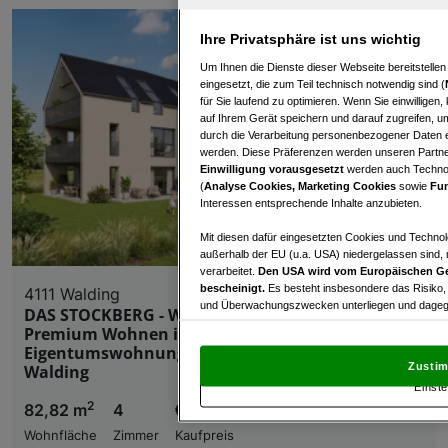
Ihre Privatsphäre ist uns wichtig
Um Ihnen die Dienste dieser Webseite bereitstelle
eingesetzt, die zum Teil technisch notwendig sind (
für Sie laufend zu optimieren. Wenn Sie einwillige
auf Ihrem Gerät speichern und darauf zugreifen, um
durch die Verarbeitung personenbezogener Daten e
werden. Diese Präferenzen werden unseren Partnern
Einwilligung vorausgesetzt
werden auch Technol
(
Analyse Cookies, Marketing Cookies
sowie
Fun
Interessen entsprechende Inhalte anzubieten.
Mit diesen dafür eingesetzten Cookies und Technol
außerhalb der EU (u.a. USA) niedergelassen sind,
verarbeitet.
Den USA wird vom Europäischen Ge
bescheinigt.
Es besteht insbesondere das Risiko,
4111 Walding
und Überwachungszwecken unterliegen und dagege
DAS STOCKBERG - WOHNEN am STOCKBERG:
Premium Wohnen in Aussichtslage - Exklusive
Mit Klick auf „Zustimmen & fortfahren“ willig
Eigentumswohnungen über den Dächern von
von Drittanbietern (auch aus USA) ein.
In den Ei
Zustim
Walding
und Widerspruch gegen die Verarbeitung auf der Gr
Einste
„Cookie Einstellungen“, die sich auf jeder Seite unt
2
82,82 m
4
€ 449.000,00
Wohnfläche
Zimmer
Kaufpreis
Wir und unsere Partner verarbeiten 