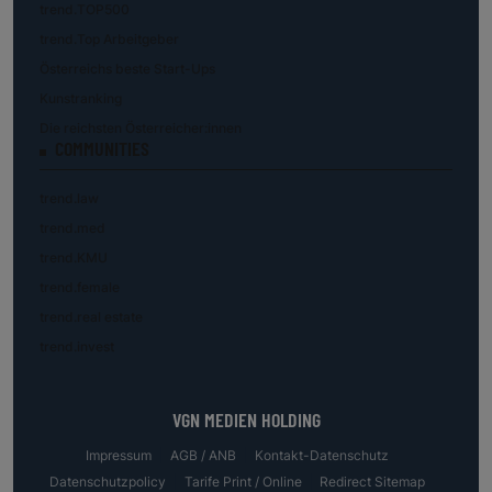
trend.TOP500
trend.Top Arbeitgeber
Österreichs beste Start-Ups
Kunstranking
Die reichsten Österreicher:innen
COMMUNITIES
trend.law
trend.med
trend.KMU
trend.female
trend.real estate
trend.invest
VGN MEDIEN HOLDING
Impressum
AGB / ANB
Kontakt-Datenschutz
Datenschutzpolicy
Tarife Print / Online
Redirect Sitemap