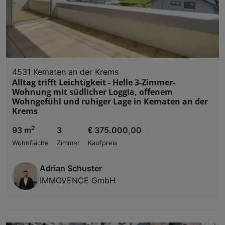
4531 Kematen an der Krems
Alltag trifft Leichtigkeit - Helle 3-Zimmer-
Wohnung mit südlicher Loggia, offenem
Wohngefühl und ruhiger Lage in Kematen an der
Krems
2
93 m
3
€ 375.000,00
Wohnfläche
Zimmer
Kaufpreis
Adrian Schuster
IMMOVENCE GmbH