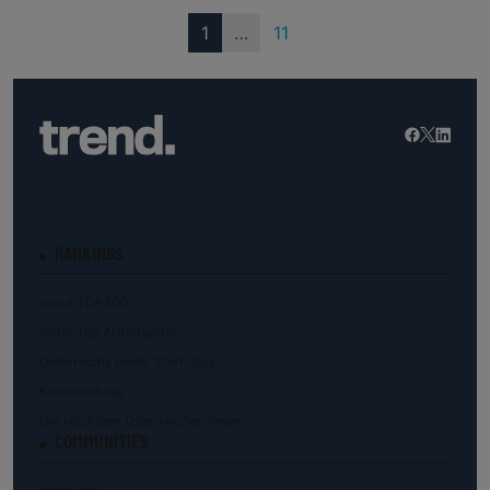
(current)
1
…
11
RANKINGS
trend.TOP500
trend.Top Arbeitgeber
Österreichs beste Start-Ups
Kunstranking
Die reichsten Österreicher:innen
COMMUNITIES