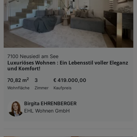
und der Performance von Inhalten, Zielgruppenfo
Liste der Partner (Lieferanten)
7100 Neusiedl am See
Luxuriöses Wohnen : Ein Lebensstil voller Eleganz
und Komfort!
2
70,82 m
3
€ 419.000,00
Wohnfläche
Zimmer
Kaufpreis
Birgita EHRENBERGER
EHL Wohnen GmbH