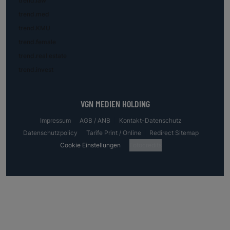
trend.law
trend.med
trend.KMU
trend.female
trend.real estate
trend.invest
VGN MEDIEN HOLDING
Impressum
AGB / ANB
Kontakt-Datenschutz
Datenschutzpolicy
Tarife Print / Online
Redirect Sitemap
Cookie Einstellungen
Fotocredits