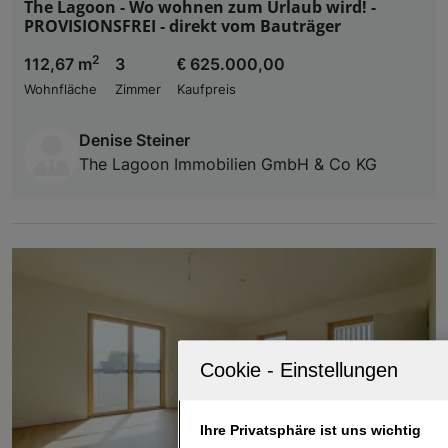
The Lagoon - Wo wohnen zum Urlaub wird! -
PROVISIONSFREI - direkt vom Bauträger
2
112,67 m
3
€ 625.000,00
Wohnfläche
Zimmer
Kaufpreis
Denise Steiner
The Lagoon Immobilien GmbH & Co KG
Ihre Privatsphäre ist uns wichtig