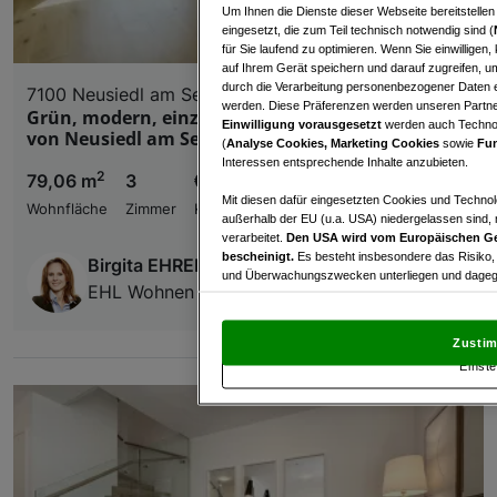
Um Ihnen die Dienste dieser Webseite bereitstelle
eingesetzt, die zum Teil technisch notwendig sind (
für Sie laufend zu optimieren. Wenn Sie einwillige
auf Ihrem Gerät speichern und darauf zugreifen, um
durch die Verarbeitung personenbezogener Daten e
7100 Neusiedl am See
werden. Diese Präferenzen werden unseren Partnern
Grün, modern, einzigartig: Wohnen im Herzen
Einwilligung vorausgesetzt
werden auch Technol
von Neusiedl am See!
(
Analyse Cookies, Marketing Cookies
sowie
Fun
Interessen entsprechende Inhalte anzubieten.
2
79,06 m
3
€ 499.000,00
Mit diesen dafür eingesetzten Cookies und Technol
Wohnfläche
Zimmer
Kaufpreis
außerhalb der EU (u.a. USA) niedergelassen sind,
verarbeitet.
Den USA wird vom Europäischen Ge
bescheinigt.
Es besteht insbesondere das Risiko,
Birgita EHRENBERGER
und Überwachungszwecken unterliegen und dagege
EHL Wohnen GmbH
Mit Klick auf „Zustimmen & fortfahren“ willig
von Drittanbietern (auch aus USA) ein.
In den Ei
Zustim
und Widerspruch gegen die Verarbeitung auf der Gr
Einste
„Cookie Einstellungen“, die sich auf jeder Seite unt
Wir und unsere Partner verarbeiten 
Verwendung genauer Standortdaten. Endgeräteeigens
Zugriff auf Informationen auf einem Endgerät. Per