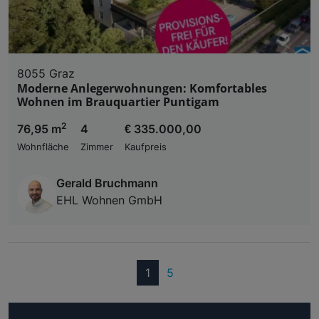
8055 Graz
Moderne Anlegerwohnungen: Komfortables
Wohnen im Brauquartier Puntigam
2
76,95 m
4
€ 335.000,00
Wohnfläche
Zimmer
Kaufpreis
Gerald Bruchmann
EHL Wohnen GmbH
(current)
1
5