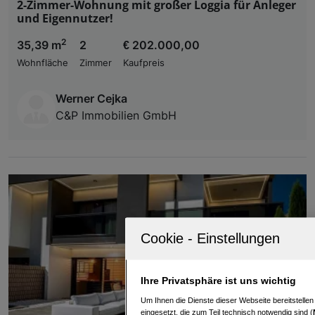
2-Zimmer-Wohnung mit großer Loggia für Anleger
und Eigennutzer!
2
35,39 m
2
€ 202.000,00
Wohnfläche
Zimmer
Kaufpreis
Werner Cejka
C&P Immobilien GmbH
Ihre Privatsphäre ist uns wichtig
Um Ihnen die Dienste dieser Webseite bereitstelle
eingesetzt, die zum Teil technisch notwendig sind (