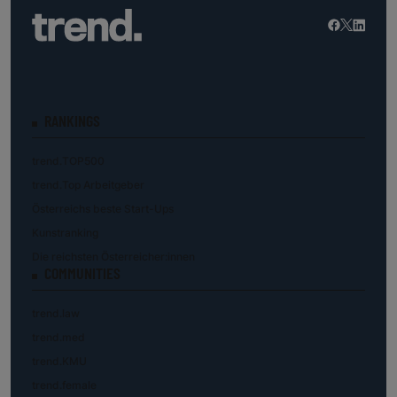
RANKINGS
trend.TOP500
trend.Top Arbeitgeber
Österreichs beste Start-Ups
Kunstranking
Die reichsten Österreicher:innen
COMMUNITIES
trend.law
trend.med
trend.KMU
trend.female