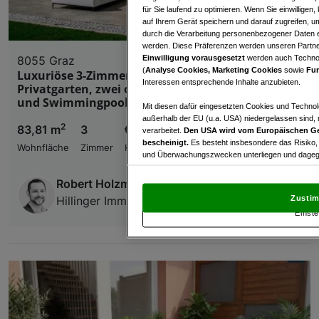
für Sie laufend zu optimieren. Wenn Sie einwillige
auf Ihrem Gerät speichern und darauf zugreifen, um
durch die Verarbeitung personenbezogener Daten e
werden. Diese Präferenzen werden unseren Partnern
Einwilligung vorausgesetzt
werden auch Technol
8055 Graz
(
Analyse Cookies, Marketing Cookies
sowie
Fun
Luxuriöse 3-Zimmer-Gartenwohnung mit 202 m²
Interessen entsprechende Inhalte anzubieten.
Privatgarten, zwei optionalen Tiefgaragenplätzen
und Swimmingpool-Potenzial
Mit diesen dafür eingesetzten Cookies und Technol
außerhalb der EU (u.a. USA) niedergelassen sind,
2
83,81 m
3
€ 590.000,00
verarbeitet.
Den USA wird vom Europäischen Ge
bescheinigt.
Es besteht insbesondere das Risiko,
Wohnfläche
Zimmer
Kaufpreis
und Überwachungszwecken unterliegen und dagege
Mit Klick auf „Zustimmen & fortfahren“ willig
Robert Holzmann
von Drittanbietern (auch aus USA) ein.
In den Ei
Zustim
Hillinger Immobilien GmbH
und Widerspruch gegen die Verarbeitung auf der Gr
Einste
„Cookie Einstellungen“, die sich auf jeder Seite unt
Wir und unsere Partner verarbeiten 
Verwendung genauer Standortdaten. Endgeräteeigens
Zugriff auf Informationen auf einem Endgerät. Per
und der Performance von Inhalten, Zielgruppenfo
Liste der Partner (Lieferanten)