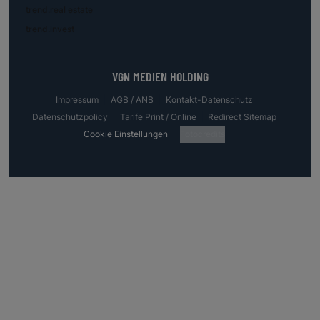
trend.real estate
trend.invest
VGN MEDIEN HOLDING
Impressum
AGB / ANB
Kontakt-Datenschutz
Datenschutzpolicy
Tarife Print / Online
Redirect Sitemap
Cookie Einstellungen
Fotocredits