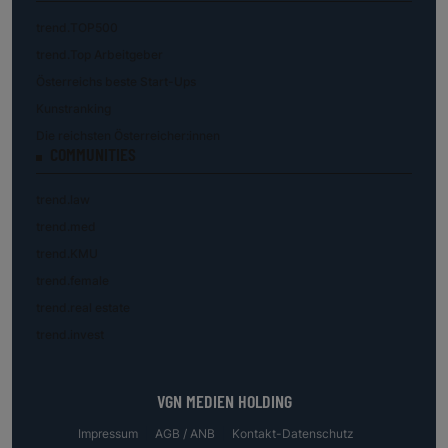
trend.TOP500
trend.Top Arbeitgeber
Österreichs beste Start-Ups
Kunstranking
Die reichsten Österreicher:innen
COMMUNITIES
trend.law
trend.med
trend.KMU
trend.female
trend.real estate
trend.invest
VGN MEDIEN HOLDING
Impressum
AGB / ANB
Kontakt-Datenschutz