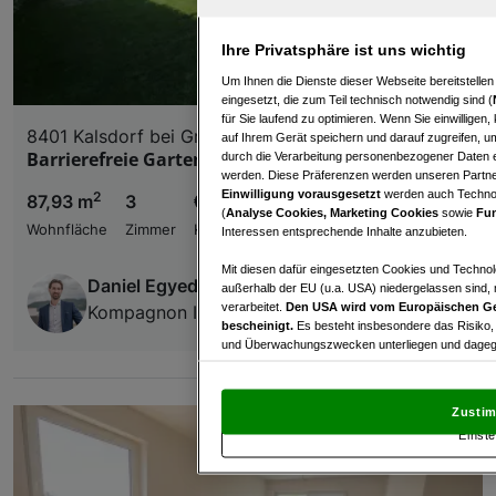
Ihre Privatsphäre ist uns wichtig
Um Ihnen die Dienste dieser Webseite bereitstelle
eingesetzt, die zum Teil technisch notwendig sind (
für Sie laufend zu optimieren. Wenn Sie einwillige
8401 Kalsdorf bei Graz
auf Ihrem Gerät speichern und darauf zugreifen, um
Barrierefreie Gartenwohnung mit Doppelcarport!
durch die Verarbeitung personenbezogener Daten e
werden. Diese Präferenzen werden unseren Partnern
Einwilligung vorausgesetzt
werden auch Technol
2
87,93 m
3
€ 395.000,00
(
Analyse Cookies, Marketing Cookies
sowie
Fun
Wohnfläche
Zimmer
Kaufpreis
Interessen entsprechende Inhalte anzubieten.
Mit diesen dafür eingesetzten Cookies und Technol
Daniel Egyed
außerhalb der EU (u.a. USA) niedergelassen sind,
verarbeitet.
Den USA wird vom Europäischen Ge
Kompagnon Immobilien GmbH
bescheinigt.
Es besteht insbesondere das Risiko,
und Überwachungszwecken unterliegen und dagege
Mit Klick auf „Zustimmen & fortfahren“ willig
von Drittanbietern (auch aus USA) ein.
In den Ei
Zustim
und Widerspruch gegen die Verarbeitung auf der Gr
Einste
„Cookie Einstellungen“, die sich auf jeder Seite unt