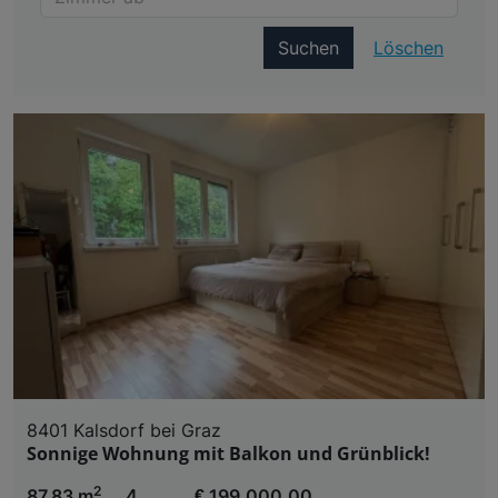
Suchen
Löschen
8401 Kalsdorf bei Graz
Sonnige Wohnung mit Balkon und Grünblick!
2
87,83 m
4
€ 199.000,00