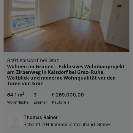
Wir und unsere Partner verarbeiten 
Verwendung genauer Standortdaten. Endgeräteeigens
Zugriff auf Informationen auf einem Endgerät. Per
und der Performance von Inhalten, Zielgruppenfo
Liste der Partner (Lieferanten)
8401 Kalsdorf bei Graz
Wohnen im Grünen – Exklusives Wohnbauprojekt
am Zirbenweg in Kalsdorf bei Graz- Ruhe,
Weitblick und moderne Wohnqualität vor den
Toren von Graz
2
64,1 m
3
€ 269.000,00
Wohnfläche
Zimmer
Kaufpreis
Thomas Rainer
Schantl ITH Immobilientreuhand GmbH