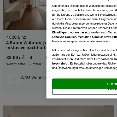
Um Ihnen die Dienste dieser Webseite bereitstelle
eingesetzt, die zum Teil technisch notwendig sind (
für Sie laufend zu optimieren. Wenn Sie einwillige
auf Ihrem Gerät speichern und darauf zugreifen, um
durch die Verarbeitung personenbezogener Daten e
werden. Diese Präferenzen werden unseren Partnern
Einwilligung vorausgesetzt
werden auch Technol
4020 Linz
(
Analyse Cookies, Marketing Cookies
sowie
Fun
Interessen entsprechende Inhalte anzubieten.
4-Raum Wohnung mit großzügigem Balkon
inklusive nachhaltigem Energiekonzept
Mit diesen dafür eingesetzten Cookies und Technol
außerhalb der EU (u.a. USA) niedergelassen sind,
2
83,63 m
4
€ 486.190,00
verarbeitet.
Den USA wird vom Europäischen Ge
bescheinigt.
Es besteht insbesondere das Risiko,
Wohnfläche
Zimmer
Kaufpreis
und Überwachungszwecken unterliegen und dagege
WAG Wohnungsanlagen Gesellschaft m.b.H.
Mit Klick auf „Zustimmen & fortfahren“ willig
von Drittanbietern (auch aus USA) ein.
In den Ei
Zustim
und Widerspruch gegen die Verarbeitung auf der Gr
Einste
„Cookie Einstellungen“, die sich auf jeder Seite unt
Wir und unsere Partner verarbeiten 
Verwendung genauer Standortdaten. Endgeräteeigens
Zugriff auf Informationen auf einem Endgerät. Per