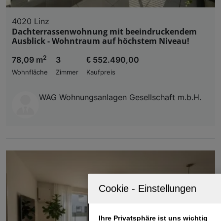
4020 Linz
Dachterrassenwohnung mit beeindruckendem
Ausblick - Wohntraum auf höchstem Niveau!
2
78,09 m
3
€ 552.490,00
Wohnfläche
Zimmer
Kaufpreis
WAG Wohnungsanlagen Gesellschaft m.b.H.
Ihre Privatsphäre ist uns wichtig