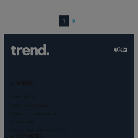
(current)
1
9
RANKINGS
trend.TOP500
trend.Top Arbeitgeber
Österreichs beste Start-Ups
Kunstranking
Die reichsten Österreicher:innen
COMMUNITIES