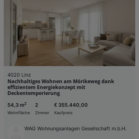
und der Performance von Inhalten, Zielgruppenfo
Liste der Partner (Lieferanten)
4020 Linz
Nachhaltiges Wohnen am Mörikeweg dank
effizientem Energiekonzept mit
Deckentemperierung
2
54,3 m
2
€ 355.440,00
Wohnfläche
Zimmer
Kaufpreis
WAG Wohnungsanlagen Gesellschaft m.b.H.