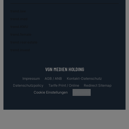
trend.law
trend.med
trend.KMU
trend.female
trend.real estate
trend.invest
VGN MEDIEN HOLDING
Impressum
AGB / ANB
Kontakt-Datenschutz
Datenschutzpolicy
Tarife Print / Online
Redirect Sitemap
Cookie Einstellungen
Fotocredits