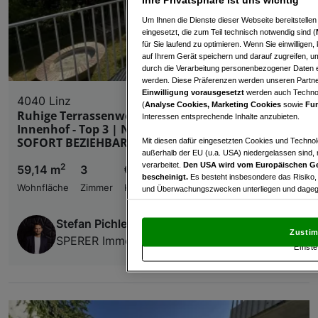
Um Ihnen die Dienste dieser Webseite bereitstelle
eingesetzt, die zum Teil technisch notwendig sind (
für Sie laufend zu optimieren. Wenn Sie einwillige
auf Ihrem Gerät speichern und darauf zugreifen, um
durch die Verarbeitung personenbezogener Daten e
werden. Diese Präferenzen werden unseren Partnern
Einwilligung vorausgesetzt
werden auch Technol
4040 Linz
(
Analyse Cookies, Marketing Cookies
sowie
Fun
Ruhige Terrassenwohnung mit Blick in grünen
Interessen entsprechende Inhalte anzubieten.
Innenhof - Top 3 | Neubauprojekt "HAGEN8" |
SOFORT BEZIEHBAR!
Mit diesen dafür eingesetzten Cookies und Technol
außerhalb der EU (u.a. USA) niedergelassen sind,
verarbeitet.
Den USA wird vom Europäischen Ge
2
59,14 m
3
€ 399.000,00
bescheinigt.
Es besteht insbesondere das Risiko,
Wohnfläche
Zimmer
Kaufpreis
und Überwachungszwecken unterliegen und dagege
Mit Klick auf „Zustimmen & fortfahren“ willig
Stefan Pichler
von Drittanbietern (auch aus USA) ein.
In den Ei
Zustim
und Widerspruch gegen die Verarbeitung auf der Gr
SPERER Immobilien GmbH
Einste
„Cookie Einstellungen“, die sich auf jeder Seite unt
Wir und unsere Partner verarbeiten 
Verwendung genauer Standortdaten. Endgeräteeigens