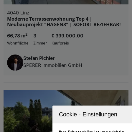
4040 Linz
Moderne Terrassenwohnung Top 4 |
Neubauprojekt "HAGEN8" | SOFORT BEZIEHBAR!
2
66,78 m
3
€ 399.000,00
Wohnfläche
Zimmer
Kaufpreis
Stefan Pichler
SPERER Immobilien GmbH
Ihre Privatsphäre ist uns wichtig