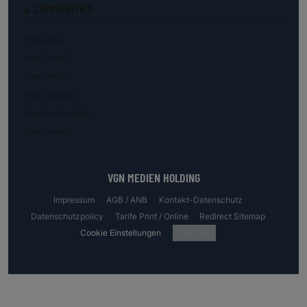
COMMUNITIES
trend.law
trend.med
trend.KMU
trend.female
trend.real estate
trend.invest
VGN MEDIEN HOLDING
Impressum
AGB / ANB
Kontakt-Datenschutz
Datenschutzpolicy
Tarife Print / Online
Redirect Sitemap
Cookie Einstellungen
Fotocredits