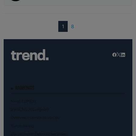
(current)
1
8
RANKINGS
trend.TOP500
trend.Top Arbeitgeber
Österreichs beste Start-Ups
Kunstranking
Die reichsten Österreicher:innen