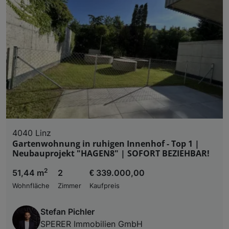
Zugriff auf Informationen auf einem Endgerät. Per
und der Performance von Inhalten, Zielgruppenfo
Liste der Partner (Lieferanten)
4040 Linz
Gartenwohnung in ruhigen Innenhof - Top 1 |
Neubauprojekt "HAGEN8" | SOFORT BEZIEHBAR!
2
51,44 m
2
€ 339.000,00
Wohnfläche
Zimmer
Kaufpreis
Stefan Pichler
SPERER Immobilien GmbH