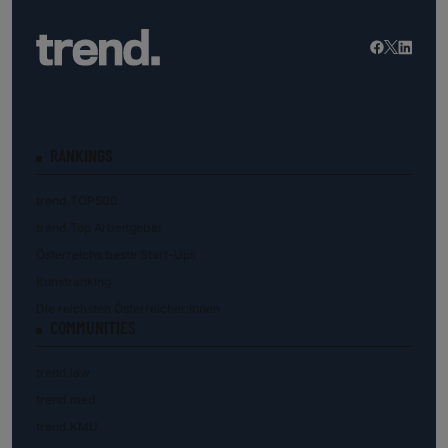
RANKINGS
trend.TOP500
trend.Top Arbeitgeber
Österreichs beste Start-Ups
Kunstranking
Die reichsten Österreicher:innen
COMMUNITIES
trend.law
trend.med
trend.KMU