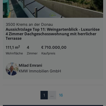
3500 Krems an der Donau
Aussichtslage Top 11: Weingartenblick - Luxuriöse
4 Zimmer Dachgeschosswohnung mit herrlicher
Terrasse
2
111,1 m
4
€ 710.000,00
Wohnfläche
Zimmer
Kaufpreis
Milad Emrani
KMW Immobilien GmbH
(current)
1
…
16