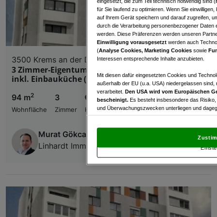
eingesetzt, die zum Teil technisch notwendig sind (
für Sie laufend zu optimieren. Wenn Sie einwillige
auf Ihrem Gerät speichern und darauf zugreifen, um
durch die Verarbeitung personenbezogener Daten e
werden. Diese Präferenzen werden unseren Partnern
Einwilligung vorausgesetzt
werden auch Technol
(
Analyse Cookies, Marketing Cookies
sowie
Fun
3500 Krems an der Donau
Interessen entsprechende Inhalte anzubieten.
3 Zimmer-Eigentumswohnung in Top-Zustand
Mit diesen dafür eingesetzten Cookies und Technol
inkl. Einbauküche (Neue Fassade und Fenster)
außerhalb der EU (u.a. USA) niedergelassen sind,
verarbeitet.
Den USA wird vom Europäischen Ge
2
94 m
3
€ 199.000,00
bescheinigt.
Es besteht insbesondere das Risiko,
und Überwachungszwecken unterliegen und dagege
Wohnfläche
Zimmer
Kaufpreis
Mit Klick auf „Zustimmen & fortfahren“ willig
Murat Gökcayoglu
von Drittanbietern (auch aus USA) ein.
In den Ei
Zustim
und Widerspruch gegen die Verarbeitung auf der Gr
Linhardt Immobilien GmbH
Einste
„Cookie Einstellungen“, die sich auf jeder Seite unt
Wir und unsere Partner verarbeiten 
Verwendung genauer Standortdaten. Endgeräteeigens
Zugriff auf Informationen auf einem Endgerät. Per
und der Performance von Inhalten, Zielgruppenfo