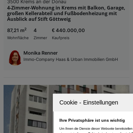
3500 Krems an der Donau
4-Zimmer-Wohnung in Krems mit Balkon, Garage,
großen Kellerabteil und Fußbodenheizung mit
Ausblick auf Stift Göttweig
2
87,21 m
4
€ 440.000,00
Wohnfläche
Zimmer
Kaufpreis
Monika Renner
Immo-Company Haas & Urban Immobilien GmbH
Ihre Privatsphäre ist uns wichtig
Um Ihnen die Dienste dieser Webseite bereitstelle