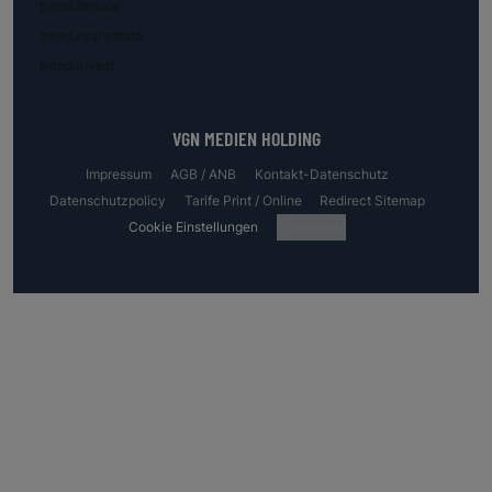
trend.female
trend.real estate
trend.invest
VGN MEDIEN HOLDING
Impressum
AGB / ANB
Kontakt-Datenschutz
Datenschutzpolicy
Tarife Print / Online
Redirect Sitemap
Cookie Einstellungen
Fotocredits