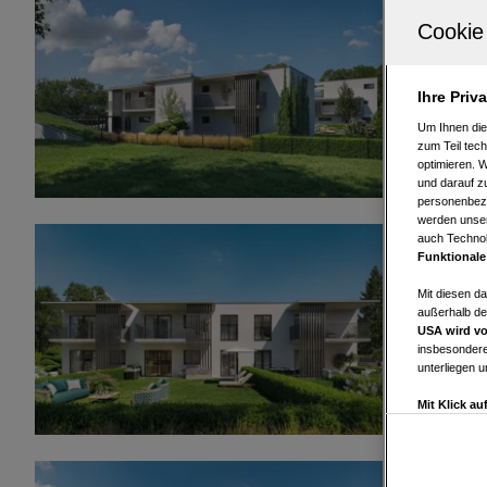
8041 Graz
Exklusives
2
67,79 m
Ihre Priv
Wohnfläche
Um Ihnen die
zum Teil tech
optimieren. 
und darauf zu
personenbezo
werden unser
auch Technol
8041 Graz
Funktionale
Exklusives
Mit diesen d
außerhalb de
2
71,13 m
USA wird vo
Wohnfläche
insbesondere
unterliegen 
Mit Klick a
Drittanbiete
Widerspruch 
Einstellungen