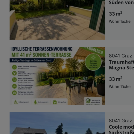
Süden von 
2
33 m
Wohnfläche
8041 Graz
Traumhaft
Magna Stey
2
33 m
Wohnfläche
8041 Graz
Coole mod
Sackstraß