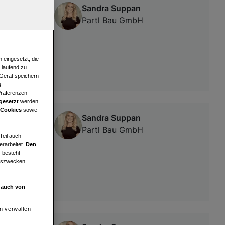
Sandra Suppan
Liebenau
Partl Bau GmbH
 eingesetzt, die
e laufend zu
 Gerät speichern
g
Präferenzen
gesetzt
werden
 Cookies
sowie
Sandra Suppan
Liebenau
Partl Bau GmbH
Teil auch
erarbeitet.
Den
 besteht
ngszwecken
d auch von
en und
 auf „Cookie
en verwalten