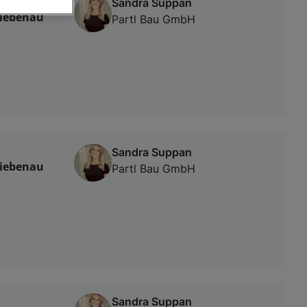
Sandra Suppan
Liebenau
Partl Bau GmbH
von oder Zugriff
und der
Sandra Suppan
Liebenau
Partl Bau GmbH
Sandra Suppan