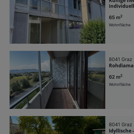
Ruhige ne
individuel
2
65 m
Wohnfläche
8041 Graz
Rohdiamant
2
62 m
Wohnfläche
8041 Graz
Idyllische