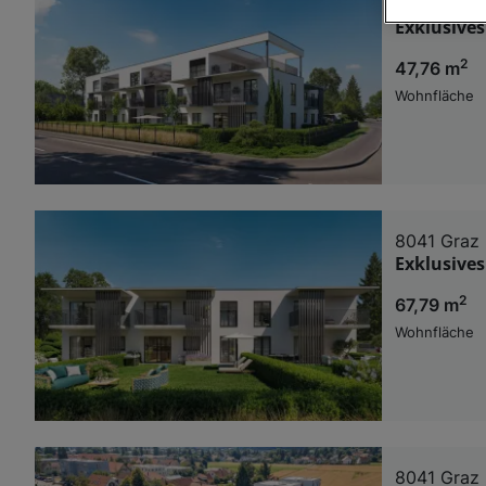
8041 Graz
Exklusives
Wir und u
2
47,76 m
Verwendung g
auf Informat
Wohnfläche
Performance 
Liste der Pa
8041 Graz
Exklusives
2
67,79 m
Wohnfläche
8041 Graz