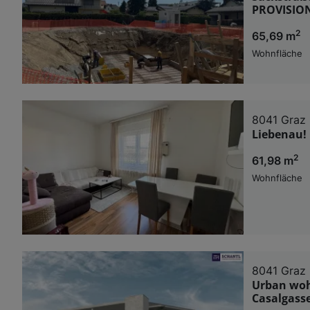
PROVISION
2
65,69 m
Wohnfläche
8041 Graz
Liebenau!
2
61,98 m
Wohnfläche
8041 Graz
Urban woh
Casalgass