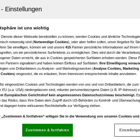
 Neubauprojekt am Jägerweg – Stilvoll wohnen in Graz-
4
€ 369.200,00
atsphäre ist uns wichtig
Zimmer
Kaufpreis
 Dienste dieser Webseite bereitstellen zu können, werden Cookies und ähnliche Technologien
nisch notwendig sind (
Notwendige Cookies
), oder aber helfen sollen, unser Angebot für Si
Wenn Sie einwilligen, können wir und unsere
415
Partner persönliche Informationen auf Ihrem
greifen, um ein persönlicheres Surferlebnis zu ermöglichen. Dies wird durch die Verarbeitun
gener Daten erreicht, die aus in Cookies gespeicherten Surfdaten erhoben werden. Diese 
en Partnern signalisiert und haben keinen Einfluss auf Surfdaten.
Ihre Einwilligung voraus
ogien von Drittanbietern zu Analyse- und Marketingzwecken (
Analyse Cookies, Marketing
 Cookies
) eingesetzt, die es erlauben, Ihren Interessen entsprechende Inhalte anzubieten.
 Neubauprojekt am Jägerweg – Stilvoll wohnen in Graz-
afür eingesetzten Cookies und Technologien werden von uns und von Drittanbietern, die zum 
r EU (u.a. USA) niedergelassen sind, mitunter personenbezogene Daten (z.B. IP-Adresse) v
3
€ 383.900,00
m Europäischen Gerichtshof kein angemessenes Datenschutzniveau bescheinigt.
Es
Zimmer
Kaufpreis
 das Risiko, dass Ihre Daten dem Zugriff durch US-Behörden zu Kontroll- und Überwachu
und dagegen keine wirksamen Rechtsbehelfe zur Verfügung stehen.
uf „Zustimmen & fortfahren“ willigen Sie in die Verwendung von unseren Cookies un
rn (auch aus USA) ein.
In den Einstellungen können Sie jederzeit Ihre Präferenzen verwalt
gegen die Verarbeitung auf der Grundlage berechtigter Interessen einlegen. Klicken Sie dazu
Zustimmen & fortfahren
Einstellung
“, die sich auf jeder Seite unten im Footer befinden.