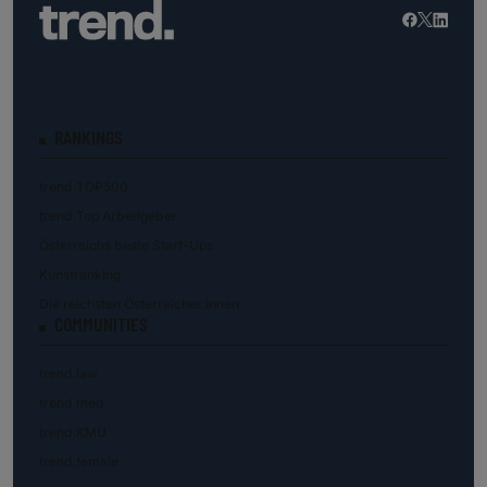
RANKINGS
trend.TOP500
trend.Top Arbeitgeber
Österreichs beste Start-Ups
Kunstranking
Die reichsten Österreicher:innen
COMMUNITIES
trend.law
trend.med
trend.KMU
trend.female