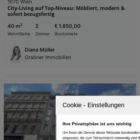
1070 Wien
City-Living auf Top-Niveau: Möbliert, modern &
sofort bezugsfertig
2
40 m
2
€ 1.850,00
Wohnfläche
Zimmer
Bruttomiete
Diana Müller
Grabner Immobilien
Ihre Privatsphäre ist uns wichtig
Um Ihnen die Dienste dieser Webseite bereitstelle
eingesetzt, die zum Teil technisch notwendig sind (