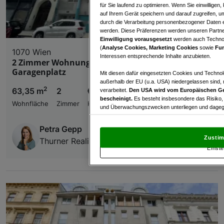
für Sie laufend zu optimieren. Wenn Sie einwillige
auf Ihrem Gerät speichern und darauf zugreifen, um
durch die Verarbeitung personenbezogener Daten e
werden. Diese Präferenzen werden unseren Partnern
Einwilligung vorausgesetzt
werden auch Technol
(
Analyse Cookies, Marketing Cookies
sowie
Fun
1070 Wien
Interessen entsprechende Inhalte anzubieten.
2 Zimmer Wohnung in Bestlage des 7. Bezirks inkl.
Garagenplatz
Mit diesen dafür eingesetzten Cookies und Technol
außerhalb der EU (u.a. USA) niedergelassen sind,
2
63,35 m
2
€ 350.000,00
verarbeitet.
Den USA wird vom Europäischen Ge
bescheinigt.
Es besteht insbesondere das Risiko,
Wohnfläche
Zimmer
Kaufpreis
und Überwachungszwecken unterliegen und dagege
Mit Klick auf „Zustimmen & fortfahren“ willig
Petra Gepp
von Drittanbietern (auch aus USA) ein.
In den Ei
Zustim
Thurner Realitäten GmbH
und Widerspruch gegen die Verarbeitung auf der Gr
Einste
„Cookie Einstellungen“, die sich auf jeder Seite unt
Wir und unsere Partner verarbeiten 
Verwendung genauer Standortdaten. Endgeräteeigens
Zugriff auf Informationen auf einem Endgerät. Per
und der Performance von Inhalten, Zielgruppenfo
Liste der Partner (Lieferanten)