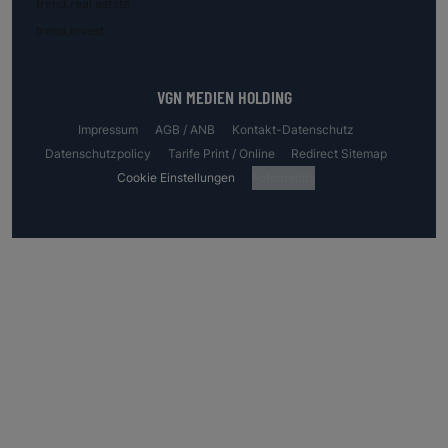
trend.real estate
trend.invest
VGN MEDIEN HOLDING
Impressum
AGB / ANB
Kontakt-Datenschutz
Datenschutzpolicy
Tarife Print / Online
Redirect Sitemap
Cookie Einstellungen
Fotocredits