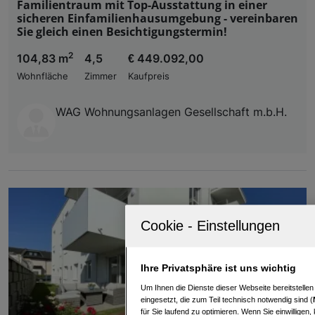
Familientraum mit Top-Ausstattung in einer
sicheren Einfamilienhausumgebung - vereinbaren
Sie gleich einen Besichtigungstermin!
2
104,83 m
4,5
€ 449.092,00
Wohnfläche
Zimmer
Kaufpreis
WAG Wohnungsanlagen Gesellschaft m.b.H.
Ihre Privatsphäre ist uns wichtig
Um Ihnen die Dienste dieser Webseite bereitstelle
eingesetzt, die zum Teil technisch notwendig sind (
für Sie laufend zu optimieren. Wenn Sie einwillige