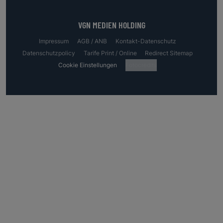
VGN MEDIEN HOLDING
Impressum
AGB / ANB
Kontakt-Datenschutz
Datenschutzpolicy
Tarife Print / Online
Redirect Sitemap
Cookie Einstellungen
Fotocredits