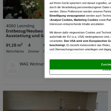
auf Ihrem Gerät speichern und darauf zugreifen, um
durch die Verarbeitung personenbezogener Daten e
werden. Diese Präferenzen werden unseren Partnern
Einwilligung vorausgesetzt
werden auch Technol
(
Analyse Cookies, Marketing Cookies
sowie
Fun
Interessen entsprechende Inhalte anzubieten.
4060 Leonding
Erstbezug/Neubau Familienwohnung mit Top-
Mit diesen dafür eingesetzten Cookies und Technol
Ausstattung und Garten
außerhalb der EU (u.a. USA) niedergelassen sind,
verarbeitet.
Den USA wird vom Europäischen Ge
2
91,28 m
4
€ 437.596,00
bescheinigt.
Es besteht insbesondere das Risiko,
und Überwachungszwecken unterliegen und dagege
Wohnfläche
Zimmer
Kaufpreis
Mit Klick auf „Zustimmen & fortfahren“ willig
von Drittanbietern (auch aus USA) ein.
In den Ei
WAG Wohnungsanlagen Gesellschaft m.b.H.
Zustim
und Widerspruch gegen die Verarbeitung auf der Gr
Einste
„Cookie Einstellungen“, die sich auf jeder Seite unt
Wir und unsere Partner verarbeiten 
Verwendung genauer Standortdaten. Endgeräteeigens
Zugriff auf Informationen auf einem Endgerät. Per
und der Performance von Inhalten, Zielgruppenfo
Liste der Partner (Lieferanten)