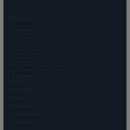
RANKINGS
trend.TOP500
trend.Top Arbeitgeber
Österreichs beste Start-Ups
Kunstranking
Die reichsten Österreicher:innen
COMMUNITIES
trend.law
trend.med
trend.KMU
trend.female
trend.real estate
trend.invest