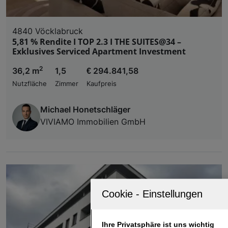
4840 Vöcklabruck
5,81 % Rendite I TOP 2.3 I THE SUITES@34 –
Exklusives Serviced Apartment Investment
2
36,2 m
1,5
€ 294.841,58
Nutzfläche
Zimmer
Kaufpreis
Michael Honetschläger
VIVIAMO Immobilien GmbH
Ihre Privatsphäre ist uns wichtig