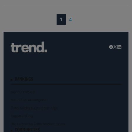
(current)
1
4
RANKINGS
trend.TOP500
trend.Top Arbeitgeber
Österreichs beste Start-Ups
Kunstranking
Die reichsten Österreicher:innen
COMMUNITIES