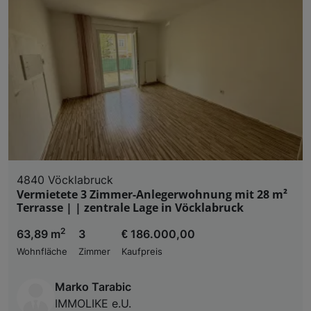
und der Performance von Inhalten, Zielgruppenfo
Liste der Partner (Lieferanten)
4840 Vöcklabruck
Vermietete 3 Zimmer-Anlegerwohnung mit 28 m²
Terrasse | | zentrale Lage in Vöcklabruck
2
63,89 m
3
€ 186.000,00
Wohnfläche
Zimmer
Kaufpreis
Marko Tarabic
IMMOLIKE e.U.