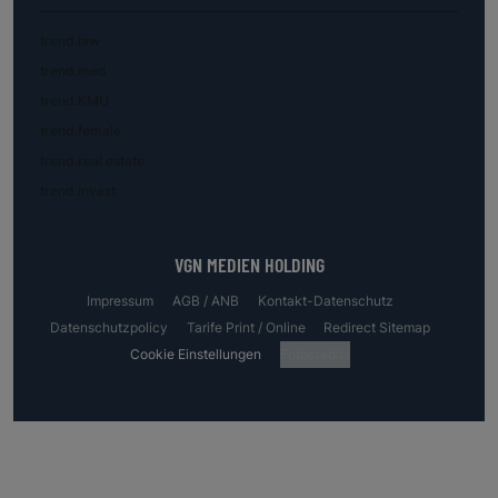
trend.law
trend.med
trend.KMU
trend.female
trend.real estate
trend.invest
VGN MEDIEN HOLDING
Impressum
AGB / ANB
Kontakt-Datenschutz
Datenschutzpolicy
Tarife Print / Online
Redirect Sitemap
Cookie Einstellungen
Fotocredits