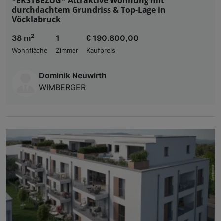
*ERSTBEZUG* Attraktive Wohnung mit
durchdachtem Grundriss & Top-Lage in
Vöcklabruck
2
38 m
1
€ 190.800,00
Wohnfläche
Zimmer
Kaufpreis
Dominik Neuwirth
WIMBERGER