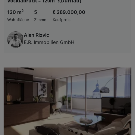
Vöcklabruck – 120m² !(Dürnau)
2
120 m
5
€ 289.000,00
Wohnfläche
Zimmer
Kaufpreis
Alen Rizvic
E.R. Immobilien GmbH