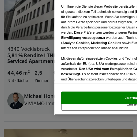
Um Ihnen die Dienste dieser Webseite bereitstelle
eingesetzt, die zum Teil technisch notwendig sind (
für Sie laufend zu optimieren. Wenn Sie einwillige
auf Ihrem Gerät speichern und darauf zugreifen, um
durch die Verarbeitung personenbezogener Daten e
werden. Diese Präferenzen werden unseren Partnern
Einwilligung vorausgesetzt
werden auch Technol
(
Analyse Cookies, Marketing Cookies
sowie
Fun
4840 Vöcklabruck
Interessen entsprechende Inhalte anzubieten.
5,81 % Rendite I THE SUITES@34 – Exklusives
Mit diesen dafür eingesetzten Cookies und Technol
Serviced Apartment Investment
außerhalb der EU (u.a. USA) niedergelassen sind,
verarbeitet.
Den USA wird vom Europäischen Ge
2
44,46 m
2,5
€ 362.124,34
bescheinigt.
Es besteht insbesondere das Risiko,
und Überwachungszwecken unterliegen und dagege
Nutzfläche
Zimmer
Kaufpreis
Mit Klick auf „Zustimmen & fortfahren“ willig
von Drittanbietern (auch aus USA) ein.
In den Ei
Michael Honetschläger
Zustim
und Widerspruch gegen die Verarbeitung auf der Gr
VIVIAMO Immobilien GmbH
Einste
„Cookie Einstellungen“, die sich auf jeder Seite unt
Wir und unsere Partner verarbeiten 
Verwendung genauer Standortdaten. Endgeräteeigens
Zugriff auf Informationen auf einem Endgerät. Per