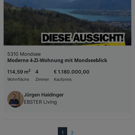
5310 Mondsee
Moderne 4-Zi-Wohnung mit Mondseeblick
2
114,59 m
4
€ 1.180.000,00
Wohnfläche
Zimmer
Kaufpreis
Jürgen Haidinger
EBSTER Living
(current)
1
3