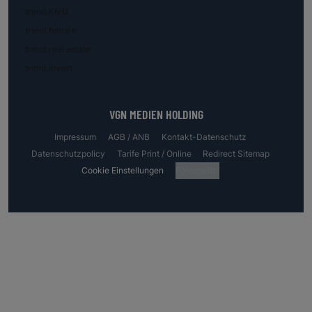
trend.KMU
trend.female
trend.real estate
trend.invest
VGN MEDIEN HOLDING
Impressum
AGB / ANB
Kontakt-Datenschutz
Datenschutzpolicy
Tarife Print / Online
Redirect Sitemap
Cookie Einstellungen
Fotocredits