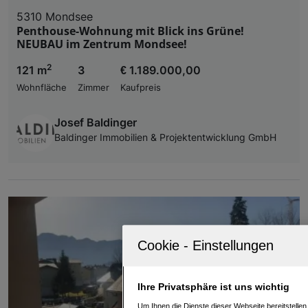
5310 Mondsee
Penthouse-Wohnung mit Blick ins Grüne!
NEUBAU im Zentrum Mondsee!
2
121 m
3
€ 1.189.000,00
Wohnfläche
Zimmer
Kaufpreis
Josef Baldinger
Baldinger Immobilien & Projektentwicklung GmbH
Ihre Privatsphäre ist uns wichtig
Um Ihnen die Dienste dieser Webseite bereitstelle