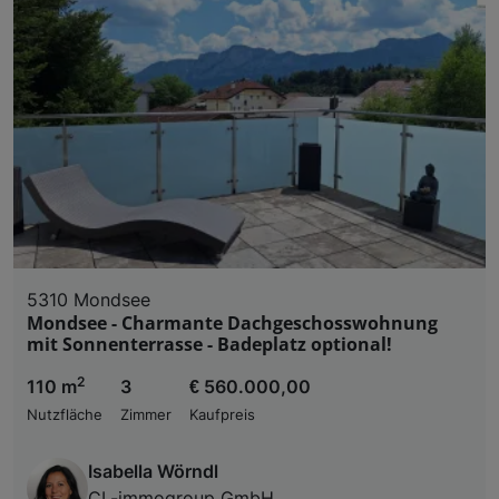
5310 Mondsee
Mondsee - Charmante Dachgeschosswohnung
mit Sonnenterrasse - Badeplatz optional!
2
110 m
3
€ 560.000,00
Nutzfläche
Zimmer
Kaufpreis
Isabella Wörndl
CL-immogroup GmbH