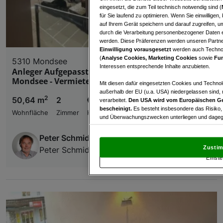
eingesetzt, die zum Teil technisch notwendig sind (
für Sie laufend zu optimieren. Wenn Sie einwillige
auf Ihrem Gerät speichern und darauf zugreifen, um
durch die Verarbeitung personenbezogener Daten e
werden. Diese Präferenzen werden unseren Partnern
Einwilligung vorausgesetzt
werden auch Technol
(
Analyse Cookies, Marketing Cookies
sowie
Fun
5310 Mondsee
Interessen entsprechende Inhalte anzubieten.
Anleger Aufgepasst! Neuwertige 2 Zi. Wohnung in
Mondsee - Vermietet bis 31.12.2026
Mit diesen dafür eingesetzten Cookies und Technol
außerhalb der EU (u.a. USA) niedergelassen sind,
2
50,64 m
2
€ 320.000,00
verarbeitet.
Den USA wird vom Europäischen Ge
bescheinigt.
Es besteht insbesondere das Risiko,
Wohnfläche
Zimmer
Kaufpreis
und Überwachungszwecken unterliegen und dagege
Mit Klick auf „Zustimmen & fortfahren“ willig
Peter Schmid
von Drittanbietern (auch aus USA) ein.
In den Ei
Zustim
Peter Schmid Immobilien
und Widerspruch gegen die Verarbeitung auf der Gr
Einste
„Cookie Einstellungen“, die sich auf jeder Seite unt
Wir und unsere Partner verarbeiten 
Verwendung genauer Standortdaten. Endgeräteeigens
Zugriff auf Informationen auf einem Endgerät. Per
und der Performance von Inhalten, Zielgruppenfo