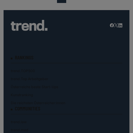
RANKINGS
trend.TOP500
trend.Top Arbeitgeber
Österreichs beste Start-Ups
Kunstranking
Die reichsten Österreicher:innen
COMMUNITIES
trend.law
trend.med