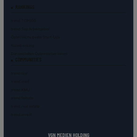
RANKINGS
trend.TOP500
trend.Top Arbeitgeber
Österreichs beste Start-Ups
Kunstranking
Die reichsten Österreicher:innen
COMMUNITIES
trend.law
trend.med
trend.KMU
trend.female
trend.real estate
trend.invest
VGN MEDIEN HOLDING