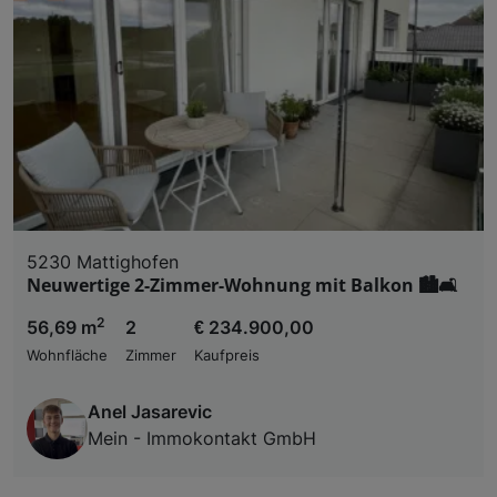
5230 Mattighofen
Neuwertige 2-Zimmer-Wohnung mit Balkon 🏙️🛋️
2
56,69 m
2
€ 234.900,00
Wohnfläche
Zimmer
Kaufpreis
Anel Jasarevic
Mein - Immokontakt GmbH