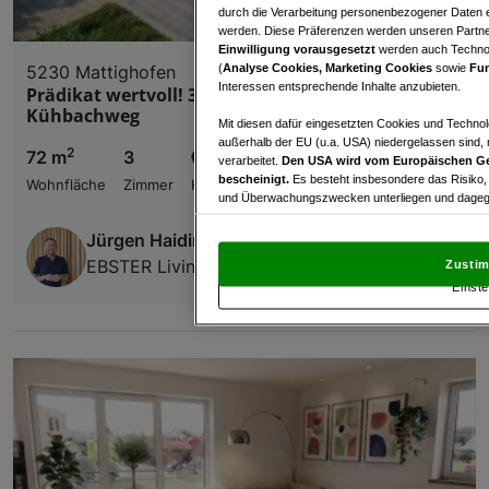
durch die Verarbeitung personenbezogener Daten e
werden. Diese Präferenzen werden unseren Partnern
Einwilligung vorausgesetzt
werden auch Technol
(
Analyse Cookies, Marketing Cookies
sowie
Fun
5230 Mattighofen
Interessen entsprechende Inhalte anzubieten.
Prädikat wertvoll! 3-Zi-Dachterrassen-Traum am
Kühbachweg
Mit diesen dafür eingesetzten Cookies und Technol
außerhalb der EU (u.a. USA) niedergelassen sind,
2
72 m
3
€ 360.000,00
verarbeitet.
Den USA wird vom Europäischen Ge
bescheinigt.
Es besteht insbesondere das Risiko,
Wohnfläche
Zimmer
Kaufpreis
und Überwachungszwecken unterliegen und dagege
Mit Klick auf „Zustimmen & fortfahren“ willig
Jürgen Haidinger
von Drittanbietern (auch aus USA) ein.
In den Ei
EBSTER Living
Zustim
und Widerspruch gegen die Verarbeitung auf der Gr
Einste
„Cookie Einstellungen“, die sich auf jeder Seite unt
Wir und unsere Partner verarbeiten 
Verwendung genauer Standortdaten. Endgeräteeigens
Zugriff auf Informationen auf einem Endgerät. Per
und der Performance von Inhalten, Zielgruppenfo
Liste der Partner (Lieferanten)