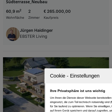
Südterrasse_Neubau
2
60,9 m
2
€ 265.000,00
Wohnfläche
Zimmer
Kaufpreis
Jürgen Haidinger
EBSTER Living
Ihre Privatsphäre ist uns wichtig
Um Ihnen die Dienste dieser Webseite bereitstelle
eingesetzt, die zum Teil technisch notwendig sind (
für Sie laufend zu optimieren. Wenn Sie einwillige
auf Ihrem Gerät speichern und darauf zugreifen, um