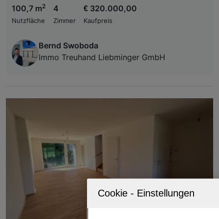
2
100,7 m
4
€ 320.000,00
Nutzfläche
Zimmer
Kaufpreis
Bernd Swoboda
Immo Treuhand Liebminger GmbH