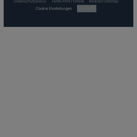
Datenschutzpolicy
Tarife Print / Online
Redirect Sitemap
Cookie Einstellungen
Fotocredits