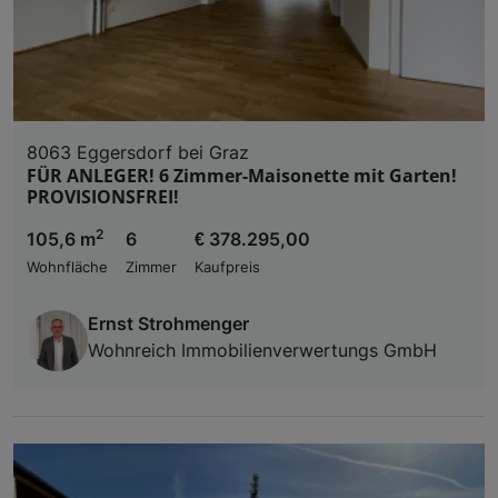
Zugriff auf Informationen auf einem Endgerät. Per
und der Performance von Inhalten, Zielgruppenfo
Liste der Partner (Lieferanten)
8063 Eggersdorf bei Graz
FÜR ANLEGER! 6 Zimmer-Maisonette mit Garten!
PROVISIONSFREI!
2
105,6 m
6
€ 378.295,00
Wohnfläche
Zimmer
Kaufpreis
Ernst Strohmenger
Wohnreich Immobilienverwertungs GmbH