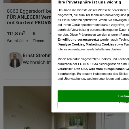
Ihre Privatsphäre ist uns wichtig
8063 Eggersdorf bei Graz
Um Ihnen die Dienste dieser Webseite bereitstelle
eingesetzt, die zum Teil technisch notwendig sind (
FÜR ANLEGER! Vermietete 6 Zimmer Maisonette
für Sie laufend zu optimieren. Wenn Sie einwillige
mit Garten! PROVISONSFREI!
auf Ihrem Gerät speichern und darauf zugreifen, um
durch die Verarbeitung personenbezogener Daten e
2
111,8 m
6
€ 399.626,00
werden. Diese Präferenzen werden unseren Partnern
Einwilligung vorausgesetzt
werden auch Technol
Wohnfläche
Zimmer
Kaufpreis
(
Analyse Cookies, Marketing Cookies
sowie
Fun
Interessen entsprechende Inhalte anzubieten.
Ernst Strohmenger
Mit diesen dafür eingesetzten Cookies und Technol
Wohnreich Immobilienverwertungs GmbH
außerhalb der EU (u.a. USA) niedergelassen sind,
verarbeitet.
Den USA wird vom Europäischen Ge
bescheinigt.
Es besteht insbesondere das Risiko,
und Überwachungszwecken unterliegen und dagege
Mit Klick auf „Zustimmen & fortfahren“ willig
von Drittanbietern (auch aus USA) ein.
In den Ei
Zustim
und Widerspruch gegen die Verarbeitung auf der Gr
Einste
„Cookie Einstellungen“, die sich auf jeder Seite unt
Wir und unsere Partner verarbeiten 
Verwendung genauer Standortdaten. Endgeräteeigens