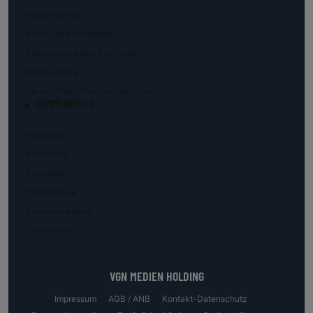
trend.TOP500
trend.Top Arbeitgeber
Österreichs beste Start-Ups
Kunstranking
Die reichsten Österreicher:innen
COMMUNITIES
trend.law
trend.med
trend.KMU
trend.female
trend.real estate
trend.invest
VGN MEDIEN HOLDING
Impressum
AGB / ANB
Kontakt-Datenschutz