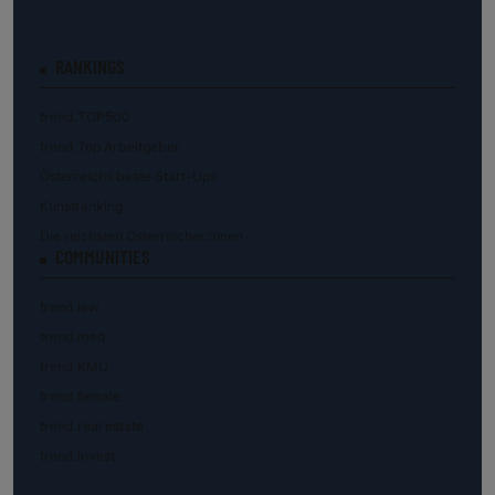
RANKINGS
trend.TOP500
trend.Top Arbeitgeber
Österreichs beste Start-Ups
Kunstranking
Die reichsten Österreicher:innen
COMMUNITIES
trend.law
trend.med
trend.KMU
trend.female
trend.real estate
trend.invest