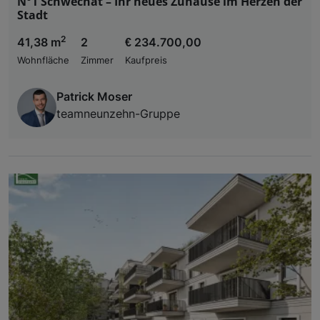
N°1 Schwechat – Ihr neues Zuhause im Herzen der
Stadt
2
41,38 m
2
€ 234.700,00
Wohnfläche
Zimmer
Kaufpreis
Patrick Moser
teamneunzehn-Gruppe