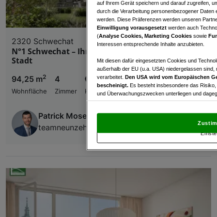
auf Ihrem Gerät speichern und darauf zugreifen, um
durch die Verarbeitung personenbezogener Daten e
werden. Diese Präferenzen werden unseren Partnern
Einwilligung vorausgesetzt
werden auch Technol
(
Analyse Cookies, Marketing Cookies
sowie
Fun
2320 Schwechat
Interessen entsprechende Inhalte anzubieten.
N°1 Schwechat – Ihr neues Zuhause im Herzen der
Stadt
Mit diesen dafür eingesetzten Cookies und Technol
außerhalb der EU (u.a. USA) niedergelassen sind,
2
verarbeitet.
Den USA wird vom Europäischen Ge
94,25 m
4
€ 745.100,00
bescheinigt.
Es besteht insbesondere das Risiko,
Wohnfläche
Zimmer
Kaufpreis
und Überwachungszwecken unterliegen und dagege
Mit Klick auf „Zustimmen & fortfahren“ willig
Patrick Moser
von Drittanbietern (auch aus USA) ein.
In den Ei
Zustim
teamneunzehn-Gruppe
und Widerspruch gegen die Verarbeitung auf der Gr
Einste
„Cookie Einstellungen“, die sich auf jeder Seite unt
Wir und unsere Partner verarbeiten 
Verwendung genauer Standortdaten. Endgeräteeigens
Zugriff auf Informationen auf einem Endgerät. Per
und der Performance von Inhalten, Zielgruppenfo
Liste der Partner (Lieferanten)