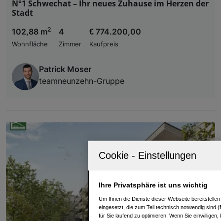
N°1 Schwechat – Ihr neues Zuhause im Herzen der
Stadt
2
102,88 m
4
€ 774.200,00
Wohnfläche
Zimmer
Kaufpreis
Patrick Moser
teamneunzehn-Gruppe
Ihre Privatsphäre ist uns wichtig
Um Ihnen die Dienste dieser Webseite bereitstelle
eingesetzt, die zum Teil technisch notwendig sind (
für Sie laufend zu optimieren. Wenn Sie einwillige