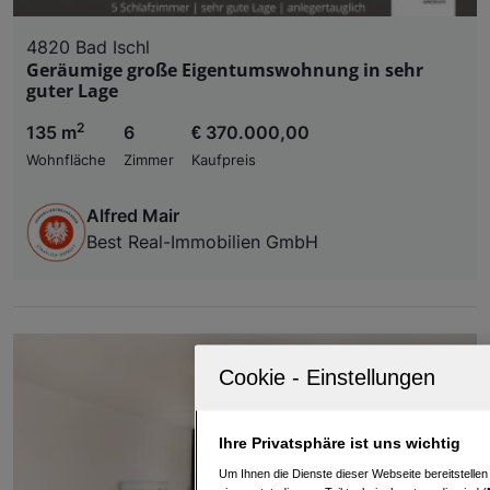
4820 Bad Ischl
Geräumige große Eigentumswohnung in sehr
guter Lage
2
135 m
6
€ 370.000,00
Wohnfläche
Zimmer
Kaufpreis
Alfred Mair
Best Real-Immobilien GmbH
Ihre Privatsphäre ist uns wichtig
Um Ihnen die Dienste dieser Webseite bereitstelle