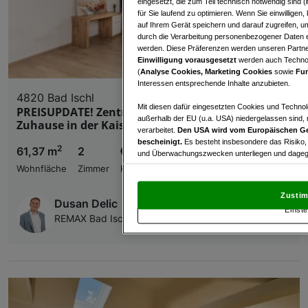
eingesetzt, die zum Teil technisch notwendig sind (
für Sie laufend zu optimieren. Wenn Sie einwillige
auf Ihrem Gerät speichern und darauf zugreifen, um
durch die Verarbeitung personenbezogener Daten e
werden. Diese Präferenzen werden unseren Partnern
Einwilligung vorausgesetzt
werden auch Technol
(
Analyse Cookies, Marketing Cookies
sowie
Fun
Interessen entsprechende Inhalte anzubieten.
4820 Bad Ischl
Mit diesen dafür eingesetzten Cookies und Technol
PREISUPDATE! Zentral, ruhig & saniert– Ihr neues
außerhalb der EU (u.a. USA) niedergelassen sind,
Zuhause in der Kaiserstadt!
verarbeitet.
Den USA wird vom Europäischen Ge
bescheinigt.
Es besteht insbesondere das Risiko,
2
61,37 m
2
€ 248.000,00
und Überwachungszwecken unterliegen und dagege
Wohnfläche
Zimmer
Kaufpreis
Mit Klick auf „Zustimmen & fortfahren“ willig
von Drittanbietern (auch aus USA) ein.
In den Ei
Zustim
und Widerspruch gegen die Verarbeitung auf der Gr
Dusan Delic
Einste
„Cookie Einstellungen“, die sich auf jeder Seite unt
REMAX Bad Ischl Inhaber: Matthias Rettenbacher
Wir und unsere Partner verarbeiten 
Verwendung genauer Standortdaten. Endgeräteeigens
Zugriff auf Informationen auf einem Endgerät. Per
und der Performance von Inhalten, Zielgruppenfo