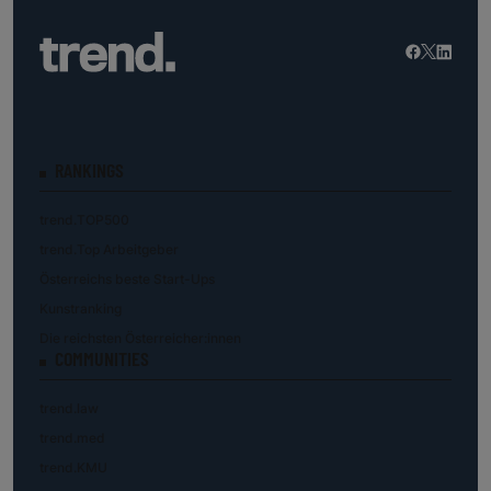
RANKINGS
trend.TOP500
trend.Top Arbeitgeber
Österreichs beste Start-Ups
Kunstranking
Die reichsten Österreicher:innen
COMMUNITIES
trend.law
trend.med
trend.KMU