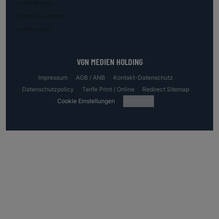
trend.female
trend.real estate
trend.invest
VGN MEDIEN HOLDING
Impressum
AGB / ANB
Kontakt-Datenschutz
Datenschutzpolicy
Tarife Print / Online
Redirect Sitemap
Cookie Einstellungen
Fotocredits