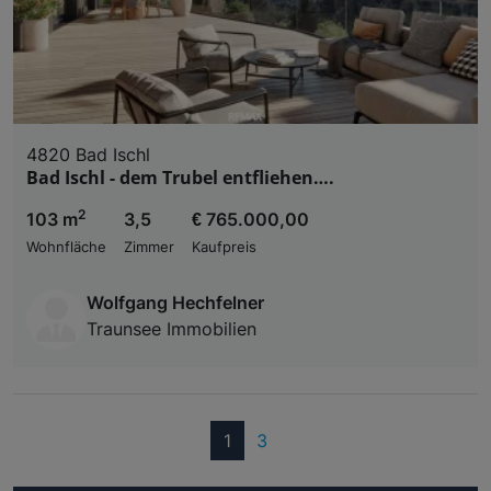
4820 Bad Ischl
Bad Ischl - dem Trubel entfliehen….
2
103 m
3,5
€ 765.000,00
Wohnfläche
Zimmer
Kaufpreis
Wolfgang Hechfelner
Traunsee Immobilien
(current)
1
3