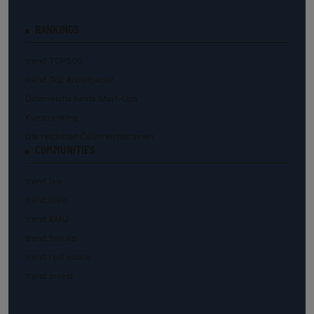
RANKINGS
trend.TOP500
trend.Top Arbeitgeber
Österreichs beste Start-Ups
Kunstranking
Die reichsten Österreicher:innen
COMMUNITIES
trend.law
trend.med
trend.KMU
trend.female
trend.real estate
trend.invest