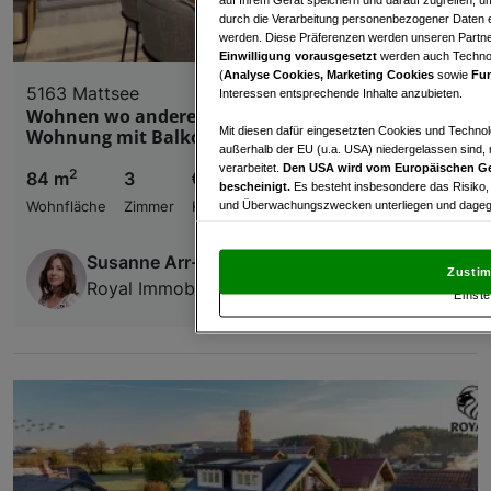
durch die Verarbeitung personenbezogener Daten e
werden. Diese Präferenzen werden unseren Partnern
Einwilligung vorausgesetzt
werden auch Technol
(
Analyse Cookies, Marketing Cookies
sowie
Fun
5163 Mattsee
Interessen entsprechende Inhalte anzubieten.
Wohnen wo andere Urlaub machen 3-Zimmer DG-
Mit diesen dafür eingesetzten Cookies und Technol
Wohnung mit Balkon in Mattsee mit Seeblick
außerhalb der EU (u.a. USA) niedergelassen sind,
verarbeitet.
Den USA wird vom Europäischen Ge
2
84 m
3
€ 590.000,00
bescheinigt.
Es besteht insbesondere das Risiko,
und Überwachungszwecken unterliegen und dagege
Wohnfläche
Zimmer
Kaufpreis
Mit Klick auf „Zustimmen & fortfahren“ willig
Susanne Arr-You
von Drittanbietern (auch aus USA) ein.
In den Ei
Zustim
und Widerspruch gegen die Verarbeitung auf der Gr
Royal Immobilien GmbH
Einste
„Cookie Einstellungen“, die sich auf jeder Seite unt
Wir und unsere Partner verarbeiten 
Verwendung genauer Standortdaten. Endgeräteeigens
Zugriff auf Informationen auf einem Endgerät. Per
und der Performance von Inhalten, Zielgruppenfo
Liste der Partner (Lieferanten)