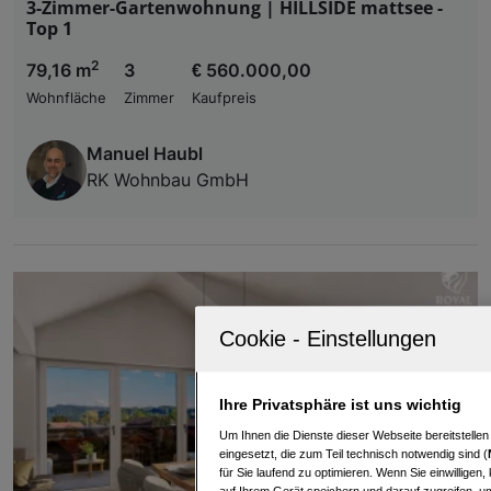
3-Zimmer-Gartenwohnung | HILLSIDE mattsee -
Top 1
2
79,16 m
3
€ 560.000,00
Wohnfläche
Zimmer
Kaufpreis
Manuel Haubl
RK Wohnbau GmbH
Ihre Privatsphäre ist uns wichtig
Um Ihnen die Dienste dieser Webseite bereitstelle
eingesetzt, die zum Teil technisch notwendig sind (
für Sie laufend zu optimieren. Wenn Sie einwillige
auf Ihrem Gerät speichern und darauf zugreifen, um