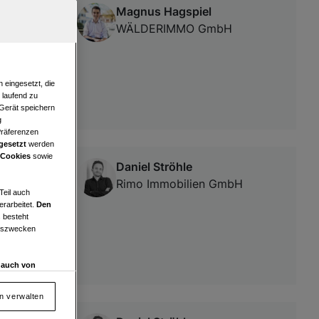
Magnus Hagspiel
WÄLDERIMMO GmbH
 eingesetzt, die
e laufend zu
 Gerät speichern
g
Präferenzen
gesetzt
werden
 Cookies
sowie
Daniel Ströhle
Rimo Immobilien GmbH
Teil auch
erarbeitet.
Den
 besteht
ngszwecken
d auch von
en und
 auf „Cookie
en verwalten