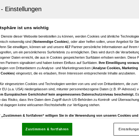
is
-Zimmer-Wohnung mit Loggia inkl. TG-Stellplatz und
lplatz
atsphäre ist uns wichtig
3
€ 372.000,00
 Dienste dieser Webseite bereitstellen zu können, werden Cookies und ähnliche Technologien
Zimmer
Kaufpreis
nisch notwendig sind (
Notwendige Cookies
), oder aber helfen sollen, unser Angebot für Si
Wenn Sie einwilligen, können wir und unsere
417
Partner persönliche Informationen auf Ihrem
greifen, um ein persönlicheres Surferlebnis zu ermöglichen. Dies wird durch die Verarbeitun
gener Daten erreicht, die aus in Cookies gespeicherten Surfdaten erhoben werden. Diese 
en Partnern signalisiert und haben keinen Einfluss auf Surfdaten.
Ihre Einwilligung voraus
ogien von Drittanbietern zu Analyse- und Marketingzwecken (
Analyse Cookies, Marketing
is
 Cookies
) eingesetzt, die es erlauben, Ihren Interessen entsprechende Inhalte anzubieten.
Dachgeschosswohnung in Götzis - Top B7
afür eingesetzten Cookies und Technologien werden von uns und von Drittanbietern, die zum 
r EU (u.a. USA) niedergelassen sind, mitunter personenbezogene Daten (z.B. IP-Adresse) v
2
€ 399.000,00
m Europäischen Gerichtshof kein angemessenes Datenschutzniveau bescheinigt.
Es
Zimmer
Kaufpreis
 das Risiko, dass Ihre Daten dem Zugriff durch US-Behörden zu Kontroll- und Überwachu
und dagegen keine wirksamen Rechtsbehelfe zur Verfügung stehen.
uf „Zustimmen & fortfahren“ willigen Sie in die Verwendung von unseren Cookies un
rn (auch aus USA) ein.
In den Einstellungen können Sie jederzeit Ihre Präferenzen verwalt
gegen die Verarbeitung auf der Grundlage berechtigter Interessen einlegen. Klicken Sie dazu
Zustimmen & fortfahren
Einstellung
“, die sich auf jeder Seite unten im Footer befinden.