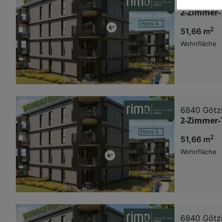
6840 Götz
2-Zimmer-
Wir und u
2
51,66 m
Verwendung g
auf Informat
Wohnfläche
Performance 
Liste der Pa
6840 Götz
2-Zimmer-
2
51,66 m
Wohnfläche
6840 Götz