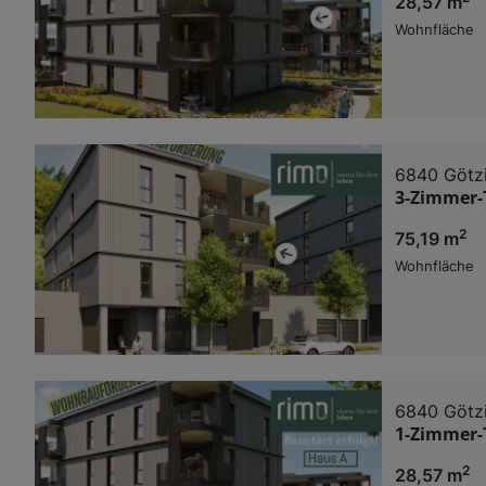
28,57 m
Wohnfläche
6840 Götz
3-Zimmer-
2
75,19 m
Wohnfläche
6840 Götz
1-Zimmer-
2
28,57 m