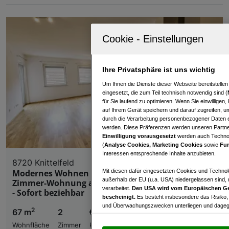
Ihre Privatsphäre ist uns wichtig
Um Ihnen die Dienste dieser Webseite bereitstelle
eingesetzt, die zum Teil technisch notwendig sind (
für Sie laufend zu optimieren. Wenn Sie einwillige
auf Ihrem Gerät speichern und darauf zugreifen, um
durch die Verarbeitung personenbezogener Daten e
werden. Diese Präferenzen werden unseren Partnern
Einwilligung vorausgesetzt
werden auch Technol
(
Analyse Cookies, Marketing Cookies
sowie
Fun
Interessen entsprechende Inhalte anzubieten.
8720 Knittelfeld
Mit diesen dafür eingesetzten Cookies und Technol
Modernes Wohnen für Singles & Paare – 2-
außerhalb der EU (u.a. USA) niedergelassen sind,
Zimmer-Wohnung am Hauptplatz von Knittelfeld
verarbeitet.
Den USA wird vom Europäischen Ge
- Sofort beziehbar
bescheinigt.
Es besteht insbesondere das Risiko,
und Überwachungszwecken unterliegen und dagege
2
67 m
2
€ 99.000,00
Mit Klick auf „Zustimmen & fortfahren“ willig
Wohnfläche
Zimmer
Kaufpreis