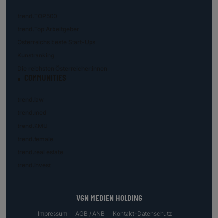
trend.TOP500
trend.Top Arbeitgeber
Österreichs beste Start-Ups
Kunstranking
Die reichsten Österreicher:innen
COMMUNITIES
trend.law
trend.med
trend.KMU
trend.female
trend.real estate
trend.invest
VGN MEDIEN HOLDING
Impressum
AGB / ANB
Kontakt-Datenschutz