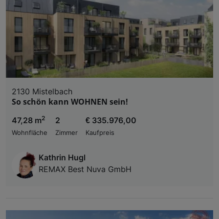
2130 Mistelbach
So schön kann WOHNEN sein!
2
47,28 m
2
€ 335.976,00
Wohnfläche
Zimmer
Kaufpreis
Kathrin Hugl
REMAX Best Nuva GmbH