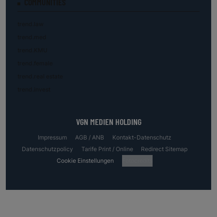
COMMUNITIES
trend.law
trend.med
trend.KMU
trend.female
trend.real estate
trend.invest
VGN MEDIEN HOLDING
Impressum
AGB / ANB
Kontakt-Datenschutz
Datenschutzpolicy
Tarife Print / Online
Redirect Sitemap
Cookie Einstellungen
Fotocredits