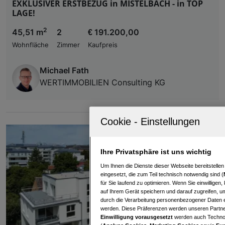
EXKLUSIVER ERSTBEZUG in MISTELBACH - in TOP
LAGE!
2
45,51 m
2
€ 191.200,00
Wohnfläche
Zimmer
Kaufpreis
Michael Fath
WERTIMMOBILIEN Consulting KG
Ihre Privatsphäre ist uns wichtig
Um Ihnen die Dienste dieser Webseite bereitstelle
eingesetzt, die zum Teil technisch notwendig sind (
für Sie laufend zu optimieren. Wenn Sie einwillige
auf Ihrem Gerät speichern und darauf zugreifen, um
durch die Verarbeitung personenbezogener Daten e
werden. Diese Präferenzen werden unseren Partnern
Einwilligung vorausgesetzt
werden auch Technol