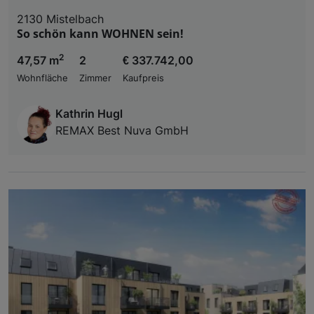
2130 Mistelbach
So schön kann WOHNEN sein!
2
47,57 m
2
€ 337.742,00
Wohnfläche
Zimmer
Kaufpreis
Kathrin Hugl
REMAX Best Nuva GmbH