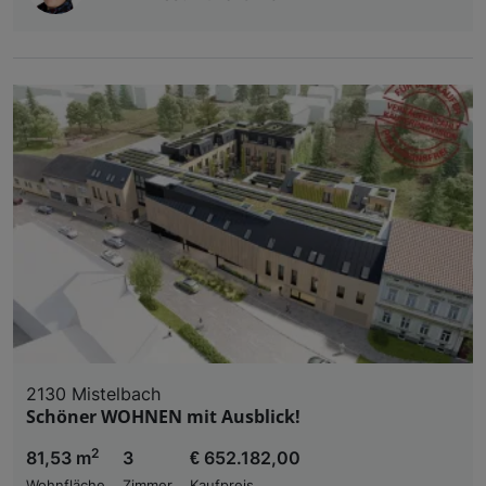
2130 Mistelbach
Schöner WOHNEN mit Ausblick!
2
81,53 m
3
€ 652.182,00
Wohnfläche
Zimmer
Kaufpreis