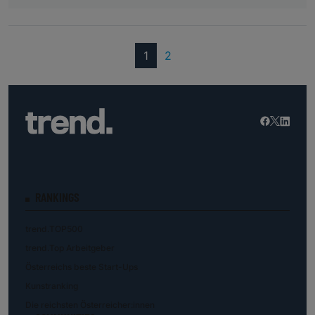
(current)
1
2
RANKINGS
trend.TOP500
trend.Top Arbeitgeber
Österreichs beste Start-Ups
Kunstranking
Die reichsten Österreicher:innen