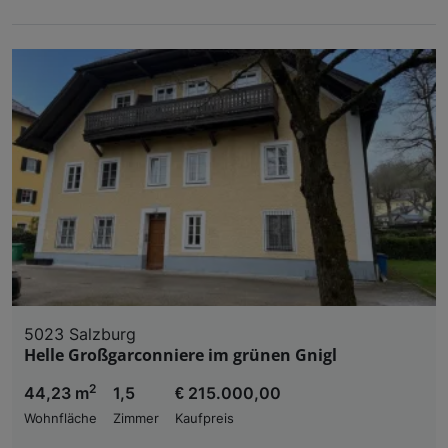
5023 Salzburg
Helle Großgarconniere im grünen Gnigl
2
44,23 m
1,5
€ 215.000,00
Wohnfläche
Zimmer
Kaufpreis