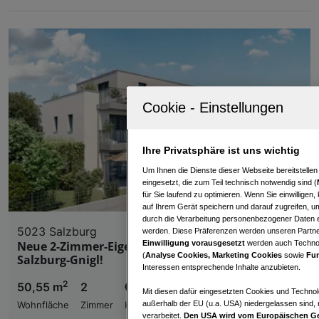
Ihre Privatsphäre ist uns wichtig
Um Ihnen die Dienste dieser Webseite bereitstelle
eingesetzt, die zum Teil technisch notwendig sind (
für Sie laufend zu optimieren. Wenn Sie einwillige
auf Ihrem Gerät speichern und darauf zugreifen, um
durch die Verarbeitung personenbezogener Daten e
5023 Salzburg
werden. Diese Präferenzen werden unseren Partnern
Einwilligung vorausgesetzt
werden auch Technol
Neue 2-Zimmer-Eigentumswohnung | Wohnen in
(
Analyse Cookies, Marketing Cookies
sowie
Fun
Salzburg-Gnigl!
Interessen entsprechende Inhalte anzubieten.
2
50,55 m
2
€ 438.000,00
Mit diesen dafür eingesetzten Cookies und Technol
außerhalb der EU (u.a. USA) niedergelassen sind,
Wohnfläche
Zimmer
Kaufpreis
verarbeitet.
Den USA wird vom Europäischen Ge