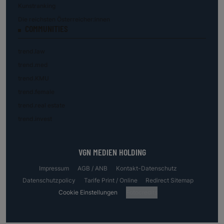
Kunstranking
Die reichsten Österreicher:innen
COMMUNITIES
trend.law
trend.med
trend.KMU
trend.female
trend.real estate
trend.invest
VGN MEDIEN HOLDING
Impressum
AGB / ANB
Kontakt-Datenschutz
Datenschutzpolicy
Tarife Print / Online
Redirect Sitemap
Cookie Einstellungen
Fotocredits