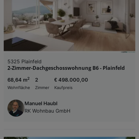
Verwendung genauer Standortdaten. Endgeräteeigens
Zugriff auf Informationen auf einem Endgerät. Per
und der Performance von Inhalten, Zielgruppenfo
Liste der Partner (Lieferanten)
5325 Plainfeld
2-Zimmer-Dachgeschosswohnung B6 - Plainfeld
2
68,64 m
2
€ 498.000,00
Wohnfläche
Zimmer
Kaufpreis
Manuel Haubl
RK Wohnbau GmbH