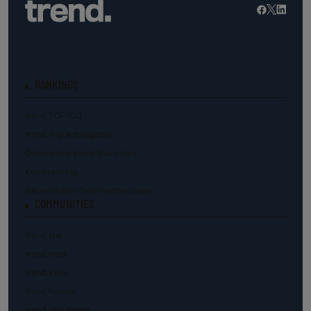
RANKINGS
trend.TOP500
trend.Top Arbeitgeber
Österreichs beste Start-Ups
Kunstranking
Die reichsten Österreicher:innen
COMMUNITIES
trend.law
trend.med
trend.KMU
trend.female
trend.real estate