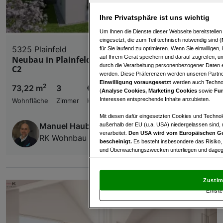
Ihre Privatsphäre ist uns wichtig
Um Ihnen die Dienste dieser Webseite bereitstelle
eingesetzt, die zum Teil technisch notwendig sind (
5325 Plainfeld
für Sie laufend zu optimieren. Wenn Sie einwillige
auf Ihrem Gerät speichern und darauf zugreifen, um
Neubau in Plainfeld - 3-Zimmer-Gartenwohnung
durch die Verarbeitung personenbezogener Daten e
C2
werden. Diese Präferenzen werden unseren Partnern
Einwilligung vorausgesetzt
werden auch Technol
2
73,22 m
3
€ 498.000,00
(
Analyse Cookies, Marketing Cookies
sowie
Fun
Interessen entsprechende Inhalte anzubieten.
Wohnfläche
Zimmer
Kaufpreis
Mit diesen dafür eingesetzten Cookies und Technol
Manuel Haubl
außerhalb der EU (u.a. USA) niedergelassen sind,
verarbeitet.
Den USA wird vom Europäischen Ge
RK Wohnbau GmbH
bescheinigt.
Es besteht insbesondere das Risiko,
und Überwachungszwecken unterliegen und dagege
Mit Klick auf „Zustimmen & fortfahren“ willig
von Drittanbietern (auch aus USA) ein.
In den Ei
Zustim
und Widerspruch gegen die Verarbeitung auf der Gr
Einste
„Cookie Einstellungen“, die sich auf jeder Seite unt
Wir und unsere Partner verarbeiten 