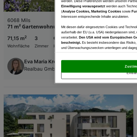
werden. Diese Präferenzen werden unseren Partnern
Einwilligung vorausgesetzt
werden auch Technol
(
Analyse Cookies, Marketing Cookies
sowie
Fun
Interessen entsprechende Inhalte anzubieten.
6068 Mils
71 m² Gartenwohnung, Mils bei Hall
Mit diesen dafür eingesetzten Cookies und Technol
außerhalb der EU (u.a. USA) niedergelassen sind,
2
71,15 m
3
€ 779.000,00
verarbeitet.
Den USA wird vom Europäischen Ge
bescheinigt.
Es besteht insbesondere das Risiko,
Wohnfläche
Zimmer
Kaufpreis
und Überwachungszwecken unterliegen und dagege
Mit Klick auf „Zustimmen & fortfahren“ willig
Eva Maria Kremsmair
von Drittanbietern (auch aus USA) ein.
In den Ei
Zustim
Realbau GmbH
und Widerspruch gegen die Verarbeitung auf der Gr
Einste
„Cookie Einstellungen“, die sich auf jeder Seite unt
Wir und unsere Partner verarbeiten 
Verwendung genauer Standortdaten. Endgeräteeigens
Zugriff auf Informationen auf einem Endgerät. Per
und der Performance von Inhalten, Zielgruppenfo
Liste der Partner (Lieferanten)