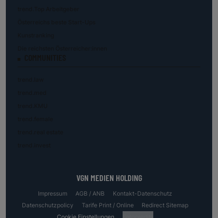
trend.Top Arbeitgeber
Österreichs beste Start-Ups
Kunstranking
Die reichsten Österreicher:innen
COMMUNITIES
trend.law
trend.med
trend.KMU
trend.female
trend.real estate
trend.invest
VGN MEDIEN HOLDING
Impressum
AGB / ANB
Kontakt-Datenschutz
Datenschutzpolicy
Tarife Print / Online
Redirect Sitemap
Cookie Einstellungen
Fotocredits