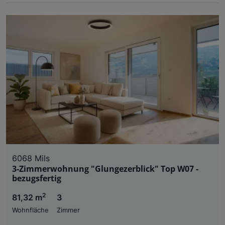
6068 Mils
3-Zimmerwohnung "Glungezerblick" Top W07 -
bezugsfertig
2
81,32 m
3
Wohnfläche
Zimmer