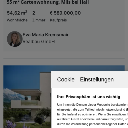
55 m² Gartenwohnung, Mils bei Hall
2
54,62 m
2
€ 589.000,00
Wohnfläche
Zimmer
Kaufpreis
Eva Maria Kremsmair
Realbau GmbH
Ihre Privatsphäre ist uns wichtig
Um Ihnen die Dienste dieser Webseite bereitstelle
eingesetzt, die zum Teil technisch notwendig sind (
für Sie laufend zu optimieren. Wenn Sie einwillige
auf Ihrem Gerät speichern und darauf zugreifen, um
durch die Verarbeitung personenbezogener Daten e