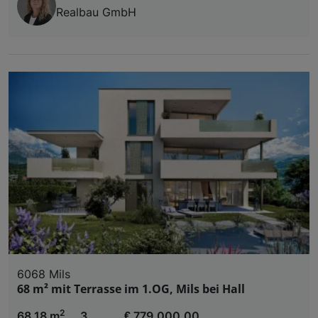
Realbau GmbH
6068 Mils
68 m² mit Terrasse im 1.OG, Mils bei Hall
2
68,18 m
3
€ 779.000,00