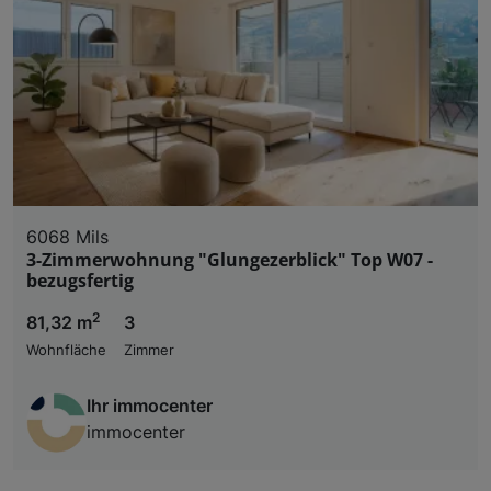
6068 Mils
3-Zimmerwohnung "Glungezerblick" Top W07 -
bezugsfertig
2
81,32 m
3
Wohnfläche
Zimmer
Ihr immocenter
immocenter