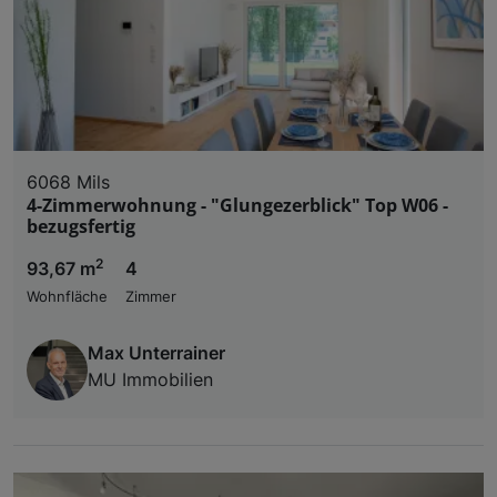
6068 Mils
4-Zimmerwohnung - "Glungezerblick" Top W06 -
bezugsfertig
2
93,67 m
4
Wohnfläche
Zimmer
Max Unterrainer
MU Immobilien