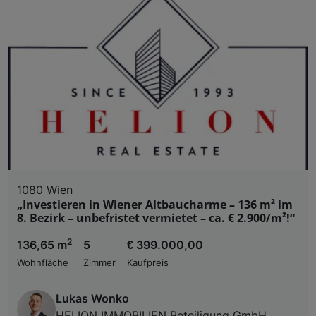
1080 Wien
„Investieren in Wiener Altbaucharme – 136 m² im
8. Bezirk – unbefristet vermietet – ca. € 2.900/m²!“
2
136,65 m
5
€ 399.000,00
Wohnfläche
Zimmer
Kaufpreis
Lukas Wonko
HELION IMMOBILIEN Beteiligung GmbH