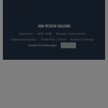
trend.real estate
trend.invest
VGN MEDIEN HOLDING
Impressum
AGB / ANB
Kontakt-Datenschutz
Datenschutzpolicy
Tarife Print / Online
Redirect Sitemap
Cookie Einstellungen
Fotocredits