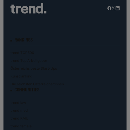
RANKINGS
trend.TOP500
trend.Top Arbeitgeber
Österreichs beste Start-Ups
Kunstranking
Die reichsten Österreicher:innen
COMMUNITIES
trend.law
trend.med
trend.KMU
trend.female