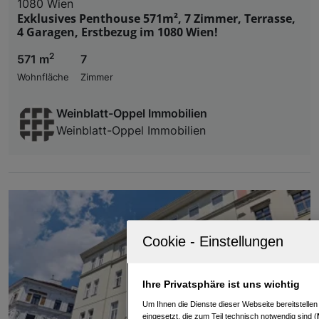
1080 Wien
Exklusives Penthouse 571m², 7 Zimmer, Terrasse,
4 Garagen, Erstbezug im 1080 Wien!
2
571 m
7
Wohnfläche
Zimmer
Weinblatt-Oppel Immobilien
Weinblatt-Oppel Immobilien
Ihre Privatsphäre ist uns wichtig
Um Ihnen die Dienste dieser Webseite bereitstelle
eingesetzt, die zum Teil technisch notwendig sind (