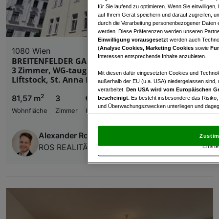
für Sie laufend zu optimieren. Wenn Sie einwillige
auf Ihrem Gerät speichern und darauf zugreifen, um
durch die Verarbeitung personenbezogener Daten e
werden. Diese Präferenzen werden unseren Partnern
Einwilligung vorausgesetzt
werden auch Technol
(
Analyse Cookies, Marketing Cookies
sowie
Fun
1080 Wien
Interessen entsprechende Inhalte anzubieten.
BREITENFELDER GASSE, AKH-NÄHE, 82 m2 Altbau,
3 Zimmer, WG-tauglich, Küche, Duschbad, 3.
Mit diesen dafür eingesetzten Cookies und Technol
Liftstock, St. Anna Kinderspital-Nähe
außerhalb der EU (u.a. USA) niedergelassen sind,
verarbeitet.
Den USA wird vom Europäischen Ge
2
81,57 m
3
€ 499.000,00
bescheinigt.
Es besteht insbesondere das Risiko,
und Überwachungszwecken unterliegen und dagege
Wohnfläche
Zimmer
Kaufpreis
Mit Klick auf „Zustimmen & fortfahren“ willig
von Drittanbietern (auch aus USA) ein.
In den Ei
Alexander Ros
Zustim
und Widerspruch gegen die Verarbeitung auf der Gr
ROS REALITÄTEN OG
Einste
„Cookie Einstellungen“, die sich auf jeder Seite unt
Wir und unsere Partner verarbeiten 
Verwendung genauer Standortdaten. Endgeräteeigens
Zugriff auf Informationen auf einem Endgerät. Per
und der Performance von Inhalten, Zielgruppenfo
Liste der Partner (Lieferanten)