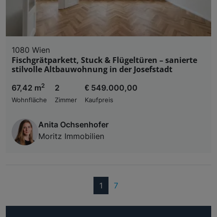
1080 Wien
Fischgrätparkett, Stuck & Flügeltüren – sanierte
stilvolle Altbauwohnung in der Josefstadt
2
67,42 m
2
€ 549.000,00
Wohnfläche
Zimmer
Kaufpreis
Anita Ochsenhofer
Moritz Immobilien
(current)
1
7