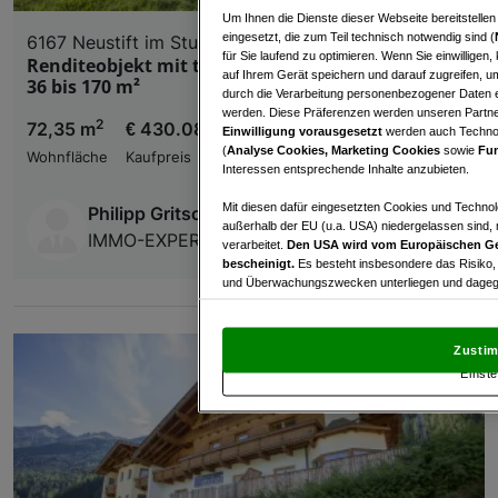
Um Ihnen die Dienste dieser Webseite bereitstelle
eingesetzt, die zum Teil technisch notwendig sind (
6167 Neustift im Stubaital
für Sie laufend zu optimieren. Wenn Sie einwillige
Renditeobjekt mit touristischer Vermietung von
auf Ihrem Gerät speichern und darauf zugreifen, um
36 bis 170 m²
durch die Verarbeitung personenbezogener Daten e
werden. Diese Präferenzen werden unseren Partnern
2
72,35 m
€ 430.080,00
Einwilligung vorausgesetzt
werden auch Technol
(
Analyse Cookies, Marketing Cookies
sowie
Fun
Wohnfläche
Kaufpreis
Interessen entsprechende Inhalte anzubieten.
Mit diesen dafür eingesetzten Cookies und Technol
Philipp Gritsch
außerhalb der EU (u.a. USA) niedergelassen sind,
IMMO-EXPERT IMMOBILIEN GmbH & Co KG
verarbeitet.
Den USA wird vom Europäischen Ge
bescheinigt.
Es besteht insbesondere das Risiko,
und Überwachungszwecken unterliegen und dagege
Mit Klick auf „Zustimmen & fortfahren“ willig
von Drittanbietern (auch aus USA) ein.
In den Ei
Zustim
und Widerspruch gegen die Verarbeitung auf der Gr
Einste
„Cookie Einstellungen“, die sich auf jeder Seite unt
Wir und unsere Partner verarbeiten 
Verwendung genauer Standortdaten. Endgeräteeigens
Zugriff auf Informationen auf einem Endgerät. Per