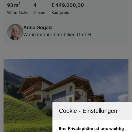
2
93 m
4
€ 449.000,00
Wohnfläche
Zimmer
Kaufpreis
Anna Gogala
Wohnamour Immobilien GmbH
Ihre Privatsphäre ist uns wichtig