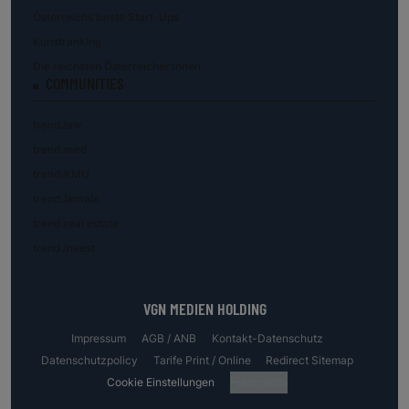
Österreichs beste Start-Ups
Kunstranking
Die reichsten Österreicher:innen
COMMUNITIES
trend.law
trend.med
trend.KMU
trend.female
trend.real estate
trend.invest
VGN MEDIEN HOLDING
Impressum
AGB / ANB
Kontakt-Datenschutz
Datenschutzpolicy
Tarife Print / Online
Redirect Sitemap
Cookie Einstellungen
Fotocredits