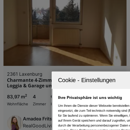
2361 Laxenburg
Charmante 4-Zimmer-Wohnung in Laxenburg mit
Loggia & Garage um 279.000 €!
2
83,97 m
4
€ 279.000,00
Ihre Privatsphäre ist uns wichtig
Wohnfläche
Zimmer
Kaufpreis
Um Ihnen die Dienste dieser Webseite bereitstelle
eingesetzt, die zum Teil technisch notwendig sind (
für Sie laufend zu optimieren. Wenn Sie einwillige
Amadea Fritsch
auf Ihrem Gerät speichern und darauf zugreifen, um
RealGoodLiving Real Estate Services GmbH
durch die Verarbeitung personenbezogener Daten e