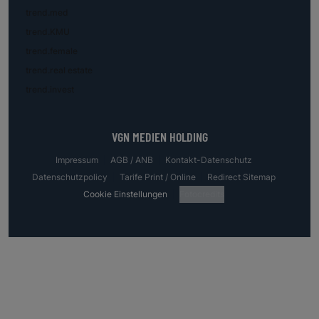
trend.med
trend.KMU
trend.female
trend.real estate
trend.invest
VGN MEDIEN HOLDING
Impressum
AGB / ANB
Kontakt-Datenschutz
Datenschutzpolicy
Tarife Print / Online
Redirect Sitemap
Cookie Einstellungen
Fotocredits