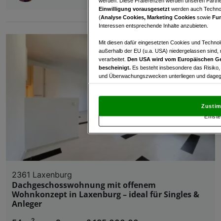
werden. Diese Präferenzen werden unseren Partnern
Einwilligung vorausgesetzt
werden auch Technol
(
Analyse Cookies, Marketing Cookies
sowie
Fun
Interessen entsprechende Inhalte anzubieten.
Mit diesen dafür eingesetzten Cookies und Technol
außerhalb der EU (u.a. USA) niedergelassen sind,
verarbeitet.
Den USA wird vom Europäischen Ge
bescheinigt.
Es besteht insbesondere das Risiko,
und Überwachungszwecken unterliegen und dagege
Mit Klick auf „Zustimmen & fortfahren“ willig
von Drittanbietern (auch aus USA) ein.
In den Ei
Zustim
und Widerspruch gegen die Verarbeitung auf der Gr
Einste
„Cookie Einstellungen“, die sich auf jeder Seite unt
Wir und unsere Partner verarbeiten 
Verwendung genauer Standortdaten. Endgeräteeigens
Zugriff auf Informationen auf einem Endgerät. Per
2361 Laxenburg
und der Performance von Inhalten, Zielgruppenfo
Dachgeschosswohnung mit offenem
Liste der Partner (Lieferanten)
Wohnkonzept in Laxenburg – ideal für Singles &
Anleger
2