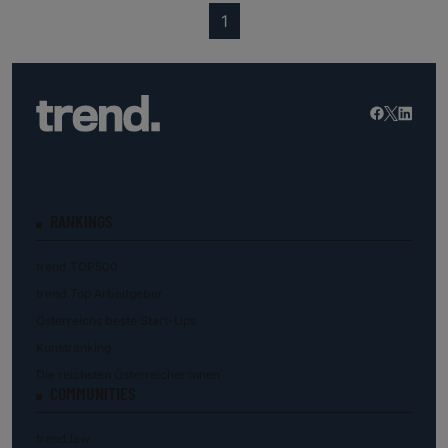
(current)
1
RANKINGS
trend.TOP500
trend.Top Arbeitgeber
Österreichs beste Start-Ups
Kunstranking
Die reichsten Österreicher:innen
COMMUNITIES
trend.law