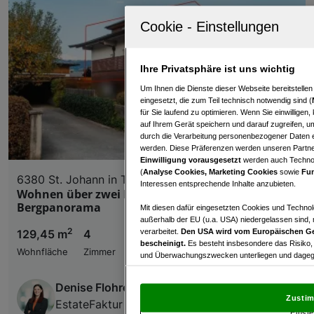
Ihre Privatsphäre ist uns wichtig
Um Ihnen die Dienste dieser Webseite bereitstelle
eingesetzt, die zum Teil technisch notwendig sind (
für Sie laufend zu optimieren. Wenn Sie einwillige
auf Ihrem Gerät speichern und darauf zugreifen, um
durch die Verarbeitung personenbezogener Daten e
werden. Diese Präferenzen werden unseren Partnern
Einwilligung vorausgesetzt
werden auch Technol
(
Analyse Cookies, Marketing Cookies
sowie
Fun
6380 St. Johann in Tirol
Interessen entsprechende Inhalte anzubieten.
Wohnen über zwei Ebenen mit beeindruckendem
Bergpanorama
Mit diesen dafür eingesetzten Cookies und Technol
außerhalb der EU (u.a. USA) niedergelassen sind,
2
verarbeitet.
Den USA wird vom Europäischen Ge
129,45 m
4
€ 950.000,00
bescheinigt.
Es besteht insbesondere das Risiko,
Wohnfläche
Zimmer
Kaufpreis
und Überwachungszwecken unterliegen und dagege
Mit Klick auf „Zustimmen & fortfahren“ willig
Denise Flohrer
von Drittanbietern (auch aus USA) ein.
In den Ei
Zustim
EstateFaktur GmbH
und Widerspruch gegen die Verarbeitung auf der Gr
Einste