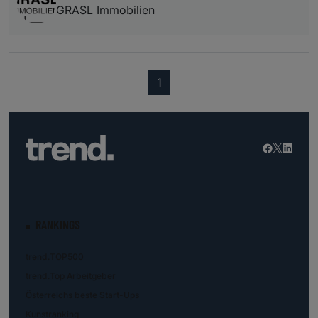
GRASL Immobilien
(current)
1
RANKINGS
trend.TOP500
trend.Top Arbeitgeber
Österreichs beste Start-Ups
Kunstranking