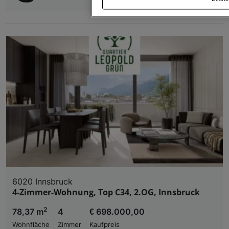
„Cookie Einstellungen“, die sich auf jeder Seite unt
Wir und unsere Partner verarbeiten 
Verwendung genauer Standortdaten. Endgeräteeigens
Zugriff auf Informationen auf einem Endgerät. Per
und der Performance von Inhalten, Zielgruppenfo
Liste der Partner (Lieferanten)
6020 Innsbruck
4-Zimmer-Wohnung, Top C34, 2.OG, Innsbruck
2
78,37 m
4
€ 698.000,00
Wohnfläche
Zimmer
Kaufpreis