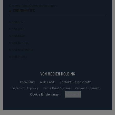
Die reichsten Österreicher:innen
COMMUNITIES
trend.law
trend.med
trend.KMU
trend.female
trend.real estate
trend.invest
VGN MEDIEN HOLDING
Impressum
AGB / ANB
Kontakt-Datenschutz
Datenschutzpolicy
Tarife Print / Online
Redirect Sitemap
Cookie Einstellungen
Fotocredits