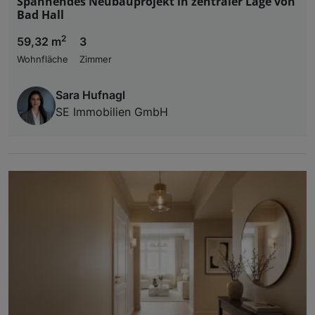
Spannendes Neubauprojekt in zentraler Lage von
Bad Hall
2
59,32 m
3
Wohnfläche
Zimmer
Sara Hufnagl
SE Immobilien GmbH