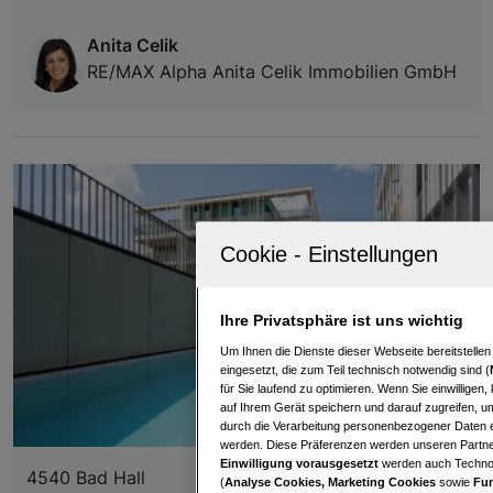
Anita Celik
RE/MAX Alpha Anita Celik Immobilien GmbH
Ihre Privatsphäre ist uns wichtig
Um Ihnen die Dienste dieser Webseite bereitstelle
eingesetzt, die zum Teil technisch notwendig sind (
für Sie laufend zu optimieren. Wenn Sie einwillige
auf Ihrem Gerät speichern und darauf zugreifen, um
durch die Verarbeitung personenbezogener Daten e
werden. Diese Präferenzen werden unseren Partnern
Einwilligung vorausgesetzt
werden auch Technol
4540 Bad Hall
(
Analyse Cookies, Marketing Cookies
sowie
Fun