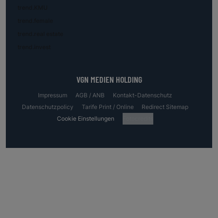
trend.KMU
trend.female
trend.real estate
trend.invest
VGN MEDIEN HOLDING
Impressum
AGB / ANB
Kontakt-Datenschutz
Datenschutzpolicy
Tarife Print / Online
Redirect Sitemap
Cookie Einstellungen
Fotocredits