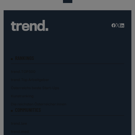
RANKINGS
trend.TOP500
trend.Top Arbeitgeber
Österreichs beste Start-Ups
Kunstranking
Die reichsten Österreicher:innen
COMMUNITIES
trend.law
trend.med