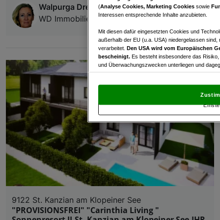
Walpurga Dreher
(
Analyse Cookies, Marketing Cookies
sowie
Fun
Interessen entsprechende Inhalte anzubieten.
WD Immobilien GmbH
Mit diesen dafür eingesetzten Cookies und Technol
außerhalb der EU (u.a. USA) niedergelassen sind,
verarbeitet.
Den USA wird vom Europäischen Ge
bescheinigt.
Es besteht insbesondere das Risiko,
und Überwachungszwecken unterliegen und dagege
Mit Klick auf „Zustimmen & fortfahren“ willig
von Drittanbietern (auch aus USA) ein.
In den Ei
Zustim
und Widerspruch gegen die Verarbeitung auf der Gr
Einste
„Cookie Einstellungen“, die sich auf jeder Seite unt
Wir und unsere Partner verarbeiten 
Verwendung genauer Standortdaten. Endgeräteeigens
Zugriff auf Informationen auf einem Endgerät. Per
und der Performance von Inhalten, Zielgruppenfo
Liste der Partner (Lieferanten)
9122 St. Kanzian am Klopeiner See
"PROVISIONSFREI" "Carinthia Living "
Sonnenresort II-St. Kanzian am Klopeiner See-IHR