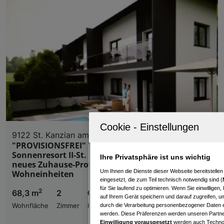
9122 St. Kanzian am Klopeiner See
"PROVISIONSFREI" "Carinthia Living "
Sonnenresort II-St. Kanzian am Klopeiner See-IHR
Ihre Privatsphäre ist uns wichtig
neues Zuhause-Provisionsfreier Kauf - NUR 6
Um Ihnen die Dienste dieser Webseite bereitstelle
Wohneinheiten
eingesetzt, die zum Teil technisch notwendig sind (
für Sie laufend zu optimieren. Wenn Sie einwillige
2
68,3 m
2
€ 334.550,00
auf Ihrem Gerät speichern und darauf zugreifen, um
durch die Verarbeitung personenbezogener Daten e
Wohnfläche
Zimmer
Kaufpreis
werden. Diese Präferenzen werden unseren Partnern
Einwilligung vorausgesetzt
werden auch Technol