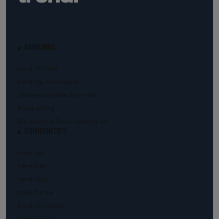
RANKINGS
trend.TOP500
trend.Top Arbeitgeber
Österreichs beste Start-Ups
Kunstranking
Die reichsten Österreicher:innen
COMMUNITIES
trend.law
trend.med
trend.KMU
trend.female
trend.real estate
trend.invest