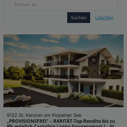
Suchen
Löschen
9122 St. Kanzian am Klopeiner See
„PROVISIONSFREI" – RARITÄT-Top-Rendite bis zu
8% möglich-Carinthia Living-Sonnenresort I – St.