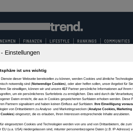
RNEHMEN
FINANZEN
LIFESTYLE
RANKINGS
COMMUNITIES
atsphäre ist uns wichtig
 Dienste dieser Webseite bereitstellen zu können, werden Cookies und ähnliche Technologien
nisch notwendig sind (
Notwendige Cookies
), oder aber helfen sollen, unser Angebot für Si
Wenn Sie einwilligen, können wir und unsere
417
Partner persönliche Informationen auf Ihrem
greifen, um ein persönlicheres Surferlebnis zu ermöglichen. Dies wird durch die Verarbeitun
gener Daten erreicht, die aus in Cookies gespeicherten Surfdaten erhoben werden. Diese 
en Partnern signalisiert und haben keinen Einfluss auf Surfdaten.
Ihre Einwilligung voraus
ogien von Drittanbietern zu Analyse- und Marketingzwecken (
Analyse Cookies, Marketing
 Cookies
) eingesetzt, die es erlauben, Ihren Interessen entsprechende Inhalte anzubieten.
afür eingesetzten Cookies und Technologien werden von uns und von Drittanbietern, die zum 
r EU (u.a. USA) niedergelassen sind, mitunter personenbezogene Daten (z.B. IP-Adresse) v