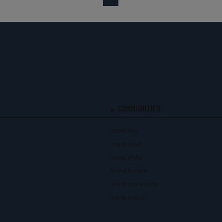
COMMUNITIES
trend.law
trend.med
trend.KMU
trend.female
trend.real estate
trend.invest