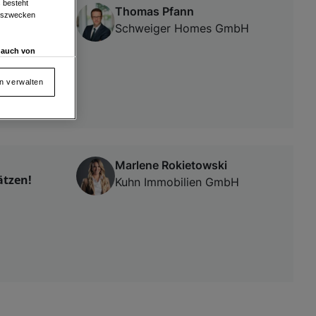
 besteht
Thomas Pfann
ngszwecken
Schweiger Homes GmbH
d auch von
en und
 auf „Cookie
en verwalten
von oder Zugriff
und der
Marlene Rokietowski
ätzen!
Kuhn Immobilien GmbH