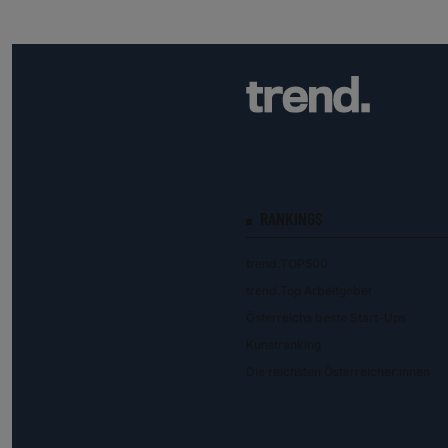
RANKINGS
trend.TOP500
trend.Top Arbeitgeber
Österreichs beste Start-Ups
Kunstranking
Die reichsten Österreicher:innen