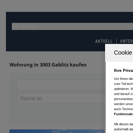
MENÜ
AKTUELL
UNTE
Wohnung in 3003 Gablitz kaufen
Ihre Priv
Um Ihnen die
zum Teil tech
optimieren. 
und darauf zu
personenbezo
werden unser
auch Technol
Funktionale
Mit diesen d
außerhalb de