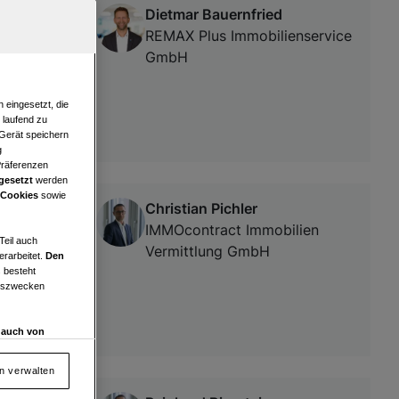
Dietmar Bauernfried
REMAX Plus Immobilienservice
GmbH
 eingesetzt, die
e laufend zu
 Gerät speichern
g
Präferenzen
gesetzt
werden
 Cookies
sowie
Christian Pichler
IMMOcontract Immobilien
Teil auch
Vermittlung GmbH
erarbeitet.
Den
 besteht
ngszwecken
d auch von
en und
 auf „Cookie
en verwalten