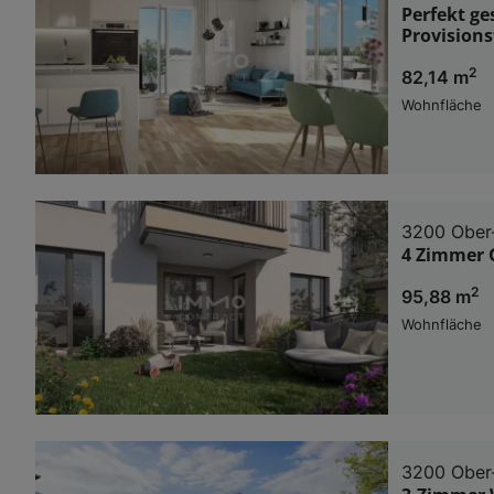
Perfekt g
Provisionsf
2
82,14 m
Wohnfläche
3200 Ober
4 Zimmer 
2
95,88 m
Wohnfläche
3200 Ober