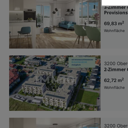
3200 Ober
3-Zimmer 
Wir und u
Provisionsf
Verwendung g
2
69,83 m
auf Informat
Performance 
Wohnfläche
Liste der Pa
3200 Ober
2-Zimmer 
2
62,72 m
Wohnfläche
3200 Ober