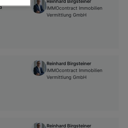
Reinhard Birgsteiner
d
IMMOcontract Immobilien
Vermittlung GmbH
von oder Zugriff
und der
Reinhard Birgsteiner
IMMOcontract Immobilien
Vermittlung GmbH
Reinhard Birgsteiner