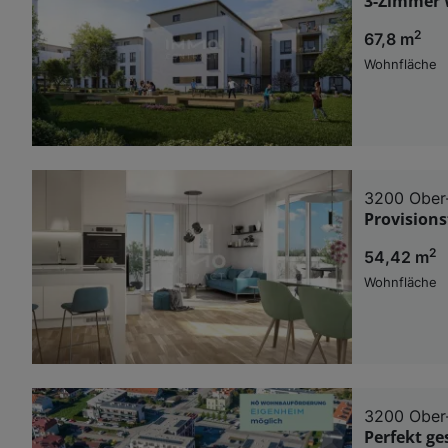
3-Zimmer W
2
67,8 m
Wohnfläche
3200 Ober
Provision
2
54,42 m
Wohnfläche
3200 Ober
Perfekt ge