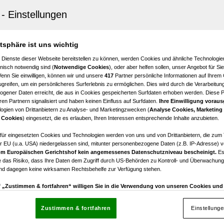
-Grafendorf
 4-Zimmer-Eigentumswohnung mit Loggia und Lift
4
€ 179.000,00
atsphäre ist uns wichtig
Zimmer
Kaufpreis
 Dienste dieser Webseite bereitstellen zu können, werden Cookies und ähnliche Technologien
nisch notwendig sind (
Notwendige Cookies
), oder aber helfen sollen, unser Angebot für Si
Wenn Sie einwilligen, können wir und unsere
417
Partner persönliche Informationen auf Ihrem
greifen, um ein persönlicheres Surferlebnis zu ermöglichen. Dies wird durch die Verarbeitun
gener Daten erreicht, die aus in Cookies gespeicherten Surfdaten erhoben werden. Diese 
en Partnern signalisiert und haben keinen Einfluss auf Surfdaten.
Ihre Einwilligung voraus
ogien von Drittanbietern zu Analyse- und Marketingzwecken (
Analyse Cookies, Marketing
-Grafendorf
 Cookies
) eingesetzt, die es erlauben, Ihren Interessen entsprechende Inhalte anzubieten.
Jungfamilie!Erstbezug!
afür eingesetzten Cookies und Technologien werden von uns und von Drittanbietern, die zum 
r EU (u.a. USA) niedergelassen sind, mitunter personenbezogene Daten (z.B. IP-Adresse) v
3
€ 234.000,00
m Europäischen Gerichtshof kein angemessenes Datenschutzniveau bescheinigt.
Es
Zimmer
Kaufpreis
 das Risiko, dass Ihre Daten dem Zugriff durch US-Behörden zu Kontroll- und Überwachu
und dagegen keine wirksamen Rechtsbehelfe zur Verfügung stehen.
uf „Zustimmen & fortfahren“ willigen Sie in die Verwendung von unseren Cookies un
rn (auch aus USA) ein.
In den Einstellungen können Sie jederzeit Ihre Präferenzen verwalt
gegen die Verarbeitung auf der Grundlage berechtigter Interessen einlegen. Klicken Sie dazu
Zustimmen & fortfahren
Einstellung
“, die sich auf jeder Seite unten im Footer befinden.