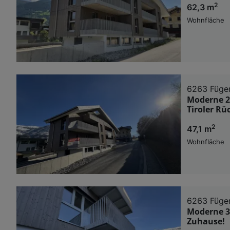
2
62,3 m
Wohnfläche
6263 Füge
Moderne 2
Tiroler Rü
2
47,1 m
Wohnfläche
6263 Füge
Moderne 3-
Zuhause!