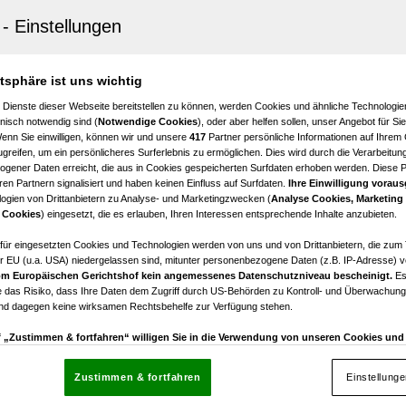
n
-Zimmer, DG
4
atsphäre ist uns wichtig
Zimmer
 Dienste dieser Webseite bereitstellen zu können, werden Cookies und ähnliche Technologien
nisch notwendig sind (
Notwendige Cookies
), oder aber helfen sollen, unser Angebot für Si
Wenn Sie einwilligen, können wir und unsere
417
Partner persönliche Informationen auf Ihrem
greifen, um ein persönlicheres Surferlebnis zu ermöglichen. Dies wird durch die Verarbeitun
gener Daten erreicht, die aus in Cookies gespeicherten Surfdaten erhoben werden. Diese 
en Partnern signalisiert und haben keinen Einfluss auf Surfdaten.
Ihre Einwilligung voraus
ogien von Drittanbietern zu Analyse- und Marketingzwecken (
Analyse Cookies, Marketing
n
 Cookies
) eingesetzt, die es erlauben, Ihren Interessen entsprechende Inhalte anzubieten.
Zimmer, 2. OG
afür eingesetzten Cookies und Technologien werden von uns und von Drittanbietern, die zum 
r EU (u.a. USA) niedergelassen sind, mitunter personenbezogene Daten (z.B. IP-Adresse) v
2
m Europäischen Gerichtshof kein angemessenes Datenschutzniveau bescheinigt.
Es
Zimmer
 das Risiko, dass Ihre Daten dem Zugriff durch US-Behörden zu Kontroll- und Überwachu
und dagegen keine wirksamen Rechtsbehelfe zur Verfügung stehen.
uf „Zustimmen & fortfahren“ willigen Sie in die Verwendung von unseren Cookies un
rn (auch aus USA) ein.
In den Einstellungen können Sie jederzeit Ihre Präferenzen verwalt
gegen die Verarbeitung auf der Grundlage berechtigter Interessen einlegen. Klicken Sie dazu
Zustimmen & fortfahren
Einstellung
“, die sich auf jeder Seite unten im Footer befinden.