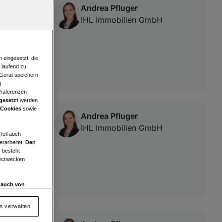
Andrea Pfluger
IHL Immobilien GmbH
 eingesetzt, die
e laufend zu
 Gerät speichern
g
Präferenzen
gesetzt
werden
 Cookies
sowie
Andrea Pfluger
IHL Immobilien GmbH
Teil auch
erarbeitet.
Den
 besteht
ngszwecken
d auch von
en und
 auf „Cookie
en verwalten