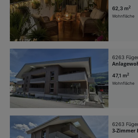
2
62,3 m
Wohnfläche
6263 Füge
Anlagewoh
2
47,1 m
Wohnfläche
6263 Füge
3-Zimmer 