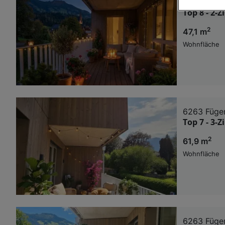
6263 Füge
Top 8 - 2-
Wir und u
2
47,1 m
Verwendung g
auf Informat
Wohnfläche
Performance 
Liste der Pa
6263 Füge
Top 7 - 3-
2
61,9 m
Wohnfläche
6263 Füge