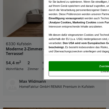
für Sie laufend zu optimieren. Wenn Sie einwillige
auf Ihrem Gerät speichern und darauf zugreifen, um
durch die Verarbeitung personenbezogener Daten e
werden. Diese Präferenzen werden unseren Partnern
Einwilligung vorausgesetzt
werden auch Technol
(
Analyse Cookies, Marketing Cookies
sowie
Fun
Interessen entsprechende Inhalte anzubieten.
Mit diesen dafür eingesetzten Cookies und Technol
außerhalb der EU (u.a. USA) niedergelassen sind,
6330 Kufstein
verarbeitet.
Den USA wird vom Europäischen Ge
bescheinigt.
Es besteht insbesondere das Risiko,
Moderne 2-Zimmer-Wohnung mit Garten &
und Überwachungszwecken unterliegen und dagege
Terrasse!
Mit Klick auf „Zustimmen & fortfahren“ willig
2
54,4 m
2
€ 378.080,00
von Drittanbietern (auch aus USA) ein.
In den Ei
Zustim
und Widerspruch gegen die Verarbeitung auf der Gr
Wohnfläche
Zimmer
Kaufpreis
Einste
„Cookie Einstellungen“, die sich auf jeder Seite unt
Max Widmann
Wir und unsere Partner verarbeiten 
HomeFaktur GmbH REMAX Premium in Kufstein
Verwendung genauer Standortdaten. Endgeräteeigens
Zugriff auf Informationen auf einem Endgerät. Per
und der Performance von Inhalten, Zielgruppenfo
Liste der Partner (Lieferanten)