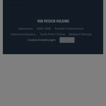
trend.invest
VGN MEDIEN HOLDING
Impressum
AGB / ANB
Kontakt-Datenschutz
Datenschutzpolicy
Tarife Print / Online
Redirect Sitemap
Cookie Einstellungen
Fotocredits