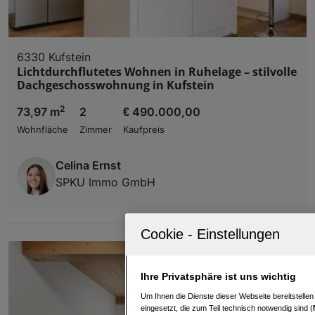
6330 Kufstein
Lichtdurchflutetes Wohnen in Ruhelage – stilvolle
Dachgeschosswohnung in Kufstein
2
73,97 m
2
€ 490.000,00
Wohnfläche
Zimmer
Kaufpreis
Celina Ernst
SPKU Immo GmbH
Ihre Privatsphäre ist uns wichtig
Um Ihnen die Dienste dieser Webseite bereitstelle
eingesetzt, die zum Teil technisch notwendig sind (