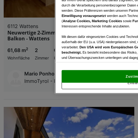
durch die Verarbeitung personenbezogener Daten e
werden. Diese Präferenzen werden unseren Partnern
Einwilligung vorausgesetzt
werden auch Technol
(
Analyse Cookies, Marketing Cookies
sowie
Fun
6112 Wattens
Interessen entsprechende Inhalte anzubieten.
Neuwertige 2-Zimmer-Wohnung mit sonnigem
Mit diesen dafür eingesetzten Cookies und Technol
Balkon - Wattens
außerhalb der EU (u.a. USA) niedergelassen sind,
verarbeitet.
Den USA wird vom Europäischen Ge
2
61,68 m
2
€ 429.000,00
bescheinigt.
Es besteht insbesondere das Risiko,
und Überwachungszwecken unterliegen und dagege
Wohnfläche
Zimmer
Kaufpreis
Mit Klick auf „Zustimmen & fortfahren“ willig
Mario Ponholzer
von Drittanbietern (auch aus USA) ein.
In den Ei
Zustim
und Widerspruch gegen die Verarbeitung auf der Gr
ImmoTyrol - Ponholzer e.U.
Einste
„Cookie Einstellungen“, die sich auf jeder Seite unt
Wir und unsere Partner verarbeiten 
Verwendung genauer Standortdaten. Endgeräteeigens
Zugriff auf Informationen auf einem Endgerät. Per
und der Performance von Inhalten, Zielgruppenfo
Liste der Partner (Lieferanten)