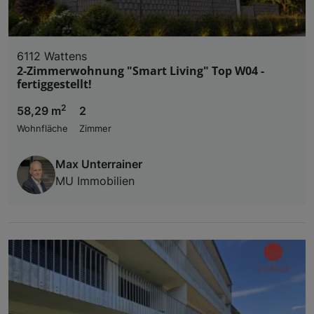
6112 Wattens
2-Zimmerwohnung "Smart Living" Top W04 -
fertiggestellt!
2
58,29 m
2
Wohnfläche
Zimmer
Max Unterrainer
MU Immobilien