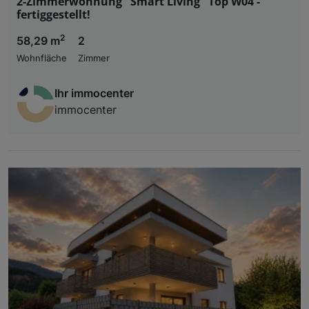
2-Zimmerwohnung "Smart Living" Top W04 -
fertiggestellt!
2
58,29 m
2
Wohnfläche
Zimmer
Ihr immocenter
immocenter