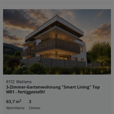
6112 Wattens
3-Zimmer-Gartenwohnung "Smart Living" Top
W01 - fertiggestellt!
2
83,7 m
3
Wohnfläche
Zimmer