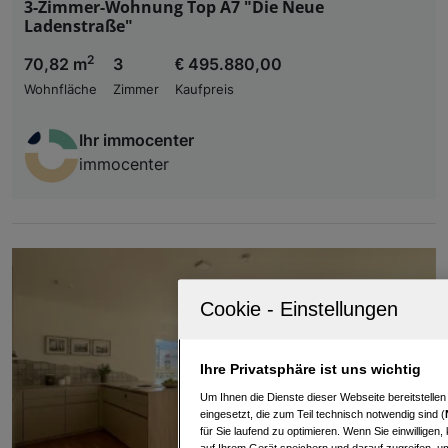
3-Zimmer-Wohnung Top A7 "Die Neue
Ladenstraße"
2
70,82 m
3
€ 495.880,00
Wohnfläche
Zimmer
Kaufpreis
Ihr immocenter
immocenter
Ihre Privatsphäre ist uns wichtig
Um Ihnen die Dienste dieser Webseite bereitstelle
eingesetzt, die zum Teil technisch notwendig sind (
für Sie laufend zu optimieren. Wenn Sie einwillige
auf Ihrem Gerät speichern und darauf zugreifen, um