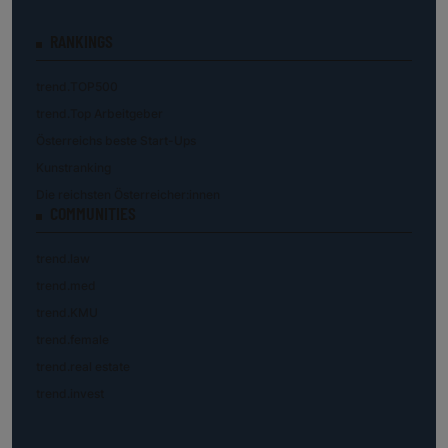
RANKINGS
trend.TOP500
trend.Top Arbeitgeber
Österreichs beste Start-Ups
Kunstranking
Die reichsten Österreicher:innen
COMMUNITIES
trend.law
trend.med
trend.KMU
trend.female
trend.real estate
trend.invest