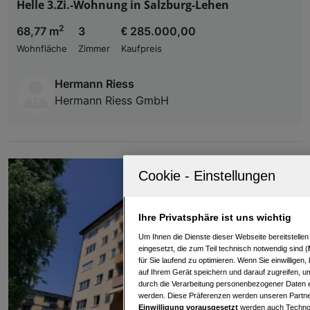
Helle 3.Zi.-Wohnung in Salzburg-Lehen
2
68,77 m
3
€ 285.000,00
Wohnfläche
Zimmer
Kaufpreis
Hermann Riess
Hermann Riess GmbH
Ihre Privatsphäre ist uns wichtig
Um Ihnen die Dienste dieser Webseite bereitstelle
eingesetzt, die zum Teil technisch notwendig sind (
für Sie laufend zu optimieren. Wenn Sie einwillige
auf Ihrem Gerät speichern und darauf zugreifen, um
durch die Verarbeitung personenbezogener Daten e
werden. Diese Präferenzen werden unseren Partnern
Einwilligung vorausgesetzt
werden auch Technol