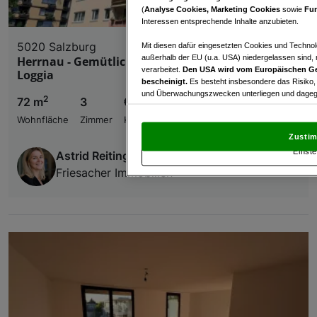
(
Analyse Cookies, Marketing Cookies
sowie
Fun
Interessen entsprechende Inhalte anzubieten.
5020 Salzburg
Mit diesen dafür eingesetzten Cookies und Technol
außerhalb der EU (u.a. USA) niedergelassen sind,
Herrnau - Gemütliche 3 Zimmer Wohnung mit
verarbeitet.
Den USA wird vom Europäischen Ge
Loggia
bescheinigt.
Es besteht insbesondere das Risiko,
und Überwachungszwecken unterliegen und dagege
2
72 m
3
€ 395.000,00
Mit Klick auf „Zustimmen & fortfahren“ willig
Wohnfläche
Zimmer
Kaufpreis
von Drittanbietern (auch aus USA) ein.
In den Ei
Zustim
und Widerspruch gegen die Verarbeitung auf der Gr
Einste
Astrid Reitinger
„Cookie Einstellungen“, die sich auf jeder Seite unt
Friesacher Immobilien
Wir und unsere Partner verarbeiten 
Verwendung genauer Standortdaten. Endgeräteeigens
Zugriff auf Informationen auf einem Endgerät. Per
und der Performance von Inhalten, Zielgruppenfo
Liste der Partner (Lieferanten)