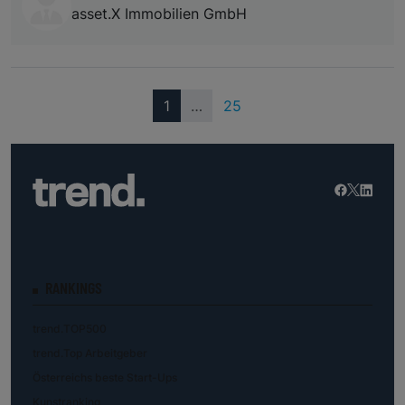
asset.X Immobilien GmbH
(current)
1
…
25
RANKINGS
trend.TOP500
trend.Top Arbeitgeber
Österreichs beste Start-Ups
Kunstranking