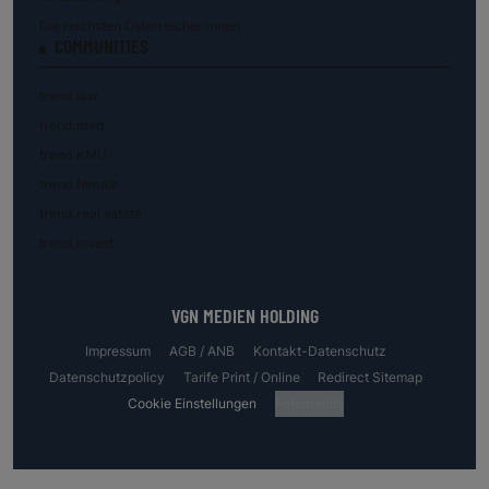
Die reichsten Österreicher:innen
COMMUNITIES
trend.law
trend.med
trend.KMU
trend.female
trend.real estate
trend.invest
VGN MEDIEN HOLDING
Impressum
AGB / ANB
Kontakt-Datenschutz
Datenschutzpolicy
Tarife Print / Online
Redirect Sitemap
Cookie Einstellungen
Fotocredits