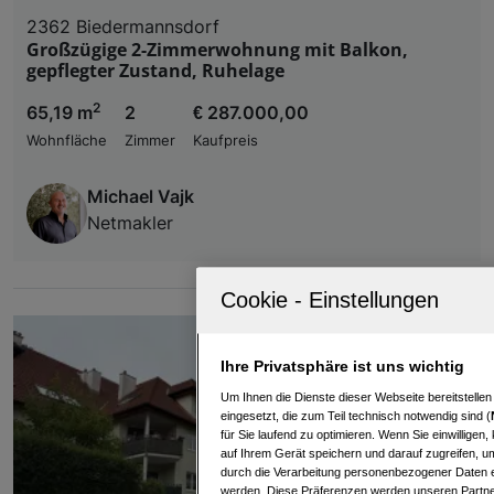
2362 Biedermannsdorf
Großzügige 2-Zimmerwohnung mit Balkon,
gepflegter Zustand, Ruhelage
2
65,19 m
2
€ 287.000,00
Wohnfläche
Zimmer
Kaufpreis
Michael Vajk
Netmakler
Ihre Privatsphäre ist uns wichtig
Um Ihnen die Dienste dieser Webseite bereitstelle
eingesetzt, die zum Teil technisch notwendig sind (
für Sie laufend zu optimieren. Wenn Sie einwillige
auf Ihrem Gerät speichern und darauf zugreifen, um
durch die Verarbeitung personenbezogener Daten e
werden. Diese Präferenzen werden unseren Partnern