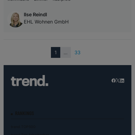
Ilse Reindl
EHL Wohnen GmbH
(current)
1
…
33
RANKINGS
trend.TOP500
trend.Top Arbeitgeber