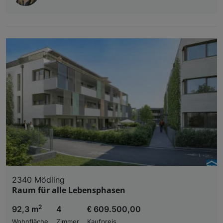
2340 Mödling
Raum für alle Lebensphasen
2
92,3 m
4
€ 609.500,00
Wohnfläche
Zimmer
Kaufpreis