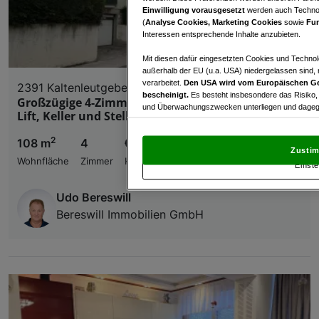
Einwilligung vorausgesetzt
werden auch Technol
(
Analyse Cookies, Marketing Cookies
sowie
Fun
Interessen entsprechende Inhalte anzubieten.
Mit diesen dafür eingesetzten Cookies und Technol
außerhalb der EU (u.a. USA) niedergelassen sind,
verarbeitet.
Den USA wird vom Europäischen Ge
2391 Kaltenleutgeben
bescheinigt.
Es besteht insbesondere das Risiko,
Großzügige 4-Zimmer-Dachgeschosswohnung mit
und Überwachungszwecken unterliegen und dagege
Lift, Keller und Stellplätzen in Kaltenleutgeben
Mit Klick auf „Zustimmen & fortfahren“ willig
2
108 m
4
€ 279.000,00
von Drittanbietern (auch aus USA) ein.
In den Ei
Zustim
und Widerspruch gegen die Verarbeitung auf der Gr
Wohnfläche
Zimmer
Kaufpreis
Einste
„Cookie Einstellungen“, die sich auf jeder Seite unt
Udo Bereswill
Wir und unsere Partner verarbeiten 
Bereswill Immobilien GmbH
Verwendung genauer Standortdaten. Endgeräteeigens
Zugriff auf Informationen auf einem Endgerät. Per
und der Performance von Inhalten, Zielgruppenfo
Liste der Partner (Lieferanten)