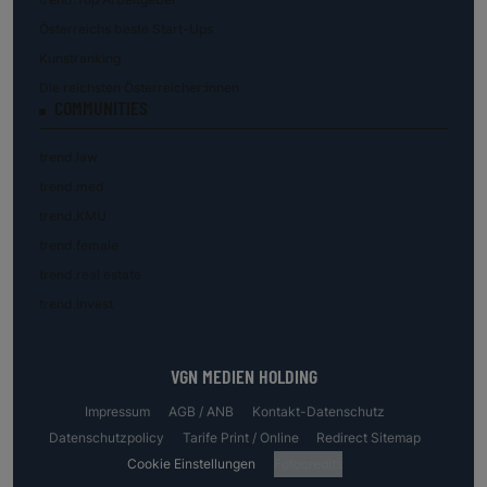
Österreichs beste Start-Ups
Kunstranking
Die reichsten Österreicher:innen
COMMUNITIES
trend.law
trend.med
trend.KMU
trend.female
trend.real estate
trend.invest
VGN MEDIEN HOLDING
Impressum
AGB / ANB
Kontakt-Datenschutz
Datenschutzpolicy
Tarife Print / Online
Redirect Sitemap
Cookie Einstellungen
Fotocredits