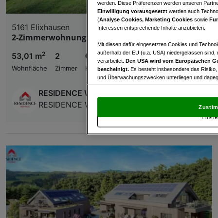
werden. Diese Präferenzen werden unseren Partnern
Einwilligung vorausgesetzt
werden auch Technol
(
Analyse Cookies, Marketing Cookies
sowie
Fun
5161 Elixhausen
Interessen entsprechende Inhalte anzubieten.
2-Zimmerwohnung mit Balkon in Elixhausen
Mit diesen dafür eingesetzten Cookies und Technol
außerhalb der EU (u.a. USA) niedergelassen sind,
2
53,01 m
2
€ 389.000,00
verarbeitet.
Den USA wird vom Europäischen Ge
Wohnfläche
Zimmer
Kaufpreis
bescheinigt.
Es besteht insbesondere das Risiko,
und Überwachungszwecken unterliegen und dagege
RESIDENCE Wohnbau
Mit Klick auf „Zustimmen & fortfahren“ willig
von Drittanbietern (auch aus USA) ein.
In den Ei
RESIDENCE Wohnbau GmbH
Zustim
und Widerspruch gegen die Verarbeitung auf der Gr
Einste
„Cookie Einstellungen“, die sich auf jeder Seite unt
Wir und unsere Partner verarbeiten 
Verwendung genauer Standortdaten. Endgeräteeigens
Zugriff auf Informationen auf einem Endgerät. Per
und der Performance von Inhalten, Zielgruppenfo
Liste der Partner (Lieferanten)