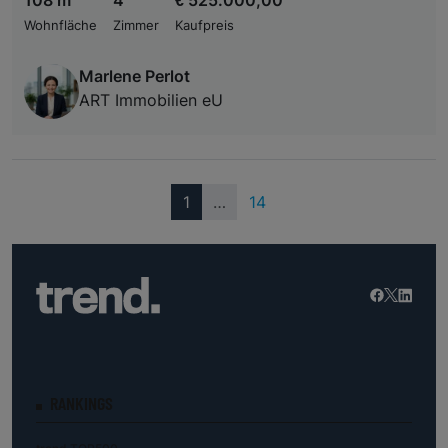
108 m
4
€ 525.000,00
Wohnfläche
Zimmer
Kaufpreis
Marlene Perlot
ART Immobilien eU
(current)
1
…
14
RANKINGS