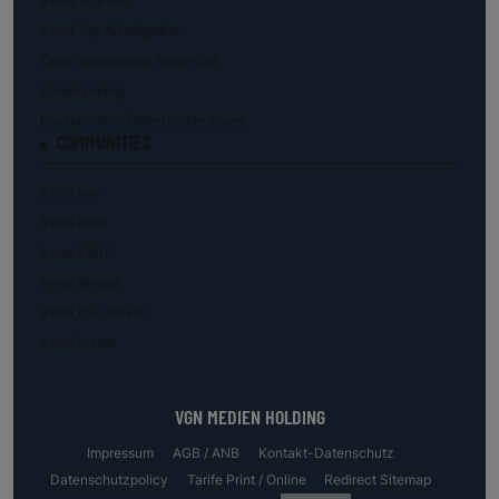
trend.TOP500
trend.Top Arbeitgeber
Österreichs beste Start-Ups
Kunstranking
Die reichsten Österreicher:innen
COMMUNITIES
trend.law
trend.med
trend.KMU
trend.female
trend.real estate
trend.invest
VGN MEDIEN HOLDING
Impressum
AGB / ANB
Kontakt-Datenschutz
Datenschutzpolicy
Tarife Print / Online
Redirect Sitemap