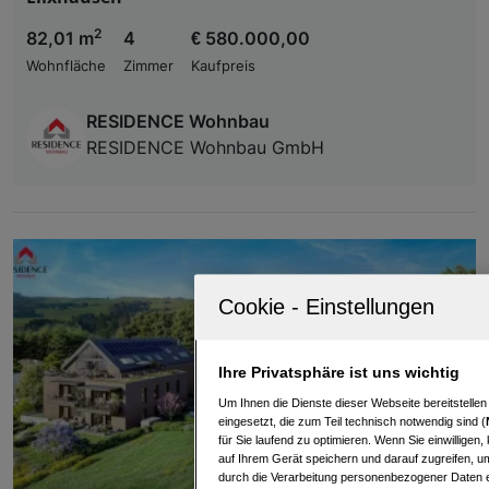
2
82,01 m
4
€ 580.000,00
Wohnfläche
Zimmer
Kaufpreis
RESIDENCE Wohnbau
RESIDENCE Wohnbau GmbH
Ihre Privatsphäre ist uns wichtig
Um Ihnen die Dienste dieser Webseite bereitstelle
eingesetzt, die zum Teil technisch notwendig sind (
für Sie laufend zu optimieren. Wenn Sie einwillige
auf Ihrem Gerät speichern und darauf zugreifen, um
durch die Verarbeitung personenbezogener Daten e