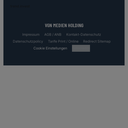
trend.invest
VGN MEDIEN HOLDING
Impressum
AGB / ANB
Kontakt-Datenschutz
Datenschutzpolicy
Tarife Print / Online
Redirect Sitemap
Cookie Einstellungen
Fotocredits