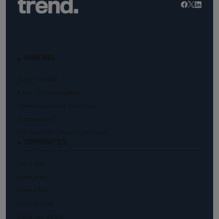
RANKINGS
trend.TOP500
trend.Top Arbeitgeber
Österreichs beste Start-Ups
Kunstranking
Die reichsten Österreicher:innen
COMMUNITIES
trend.law
trend.med
trend.KMU
trend.female
trend.real estate