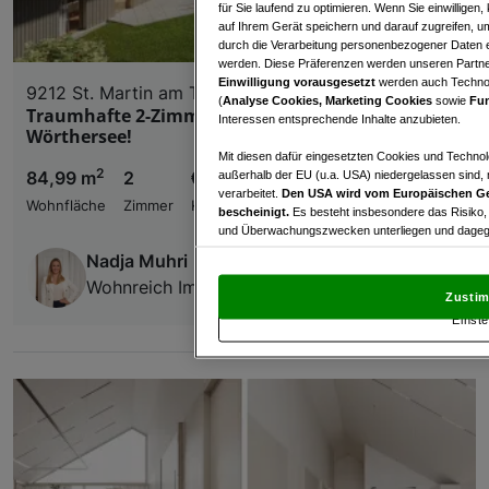
für Sie laufend zu optimieren. Wenn Sie einwillige
auf Ihrem Gerät speichern und darauf zugreifen, um
durch die Verarbeitung personenbezogener Daten e
werden. Diese Präferenzen werden unseren Partnern
Einwilligung vorausgesetzt
werden auch Technol
9212 St. Martin am Techelsberg
(
Analyse Cookies, Marketing Cookies
sowie
Fun
Traumhafte 2-Zimmer-Wohnung mit Blick auf den
Interessen entsprechende Inhalte anzubieten.
Wörthersee!
Mit diesen dafür eingesetzten Cookies und Technol
2
84,99 m
2
€ 750.000,00
außerhalb der EU (u.a. USA) niedergelassen sind,
verarbeitet.
Den USA wird vom Europäischen Ge
Wohnfläche
Zimmer
Kaufpreis
bescheinigt.
Es besteht insbesondere das Risiko,
und Überwachungszwecken unterliegen und dagege
Nadja Muhri
Mit Klick auf „Zustimmen & fortfahren“ willig
Wohnreich Immobilienverwertungs GmbH
von Drittanbietern (auch aus USA) ein.
In den Ei
Zustim
und Widerspruch gegen die Verarbeitung auf der Gr
Einste
„Cookie Einstellungen“, die sich auf jeder Seite unt
Wir und unsere Partner verarbeiten 
Verwendung genauer Standortdaten. Endgeräteeigens
Zugriff auf Informationen auf einem Endgerät. Per
und der Performance von Inhalten, Zielgruppenfo
Liste der Partner (Lieferanten)