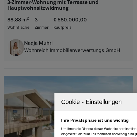
3-Zimmer-Wohnung mit Terrasse und
Hauptwohnsitzwidmung
2
88,88 m
3
€ 580.000,00
Wohnfläche
Zimmer
Kaufpreis
Nadja Muhri
Wohnreich Immobilienverwertungs GmbH
Ihre Privatsphäre ist uns wichtig
Um Ihnen die Dienste dieser Webseite bereitstelle
eingesetzt, die zum Teil technisch notwendig sind (