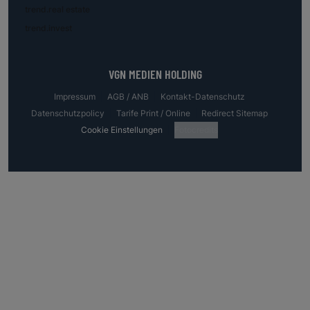
trend.real estate
trend.invest
VGN MEDIEN HOLDING
Impressum
AGB / ANB
Kontakt-Datenschutz
Datenschutzpolicy
Tarife Print / Online
Redirect Sitemap
Cookie Einstellungen
Fotocredits