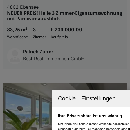
4802 Ebensee
NEUER PREIS! Helle 3 Zimmer-Eigentumswohnung
mit Panoramaausblick
2
83,25 m
3
€ 239.000,00
Wohnfläche
Zimmer
Kaufpreis
Patrick Zürrer
Best Real-Immobilien GmbH
Ihre Privatsphäre ist uns wichtig
Um Ihnen die Dienste dieser Webseite bereitstelle
eingesetzt, die zum Teil technisch notwendig sind (