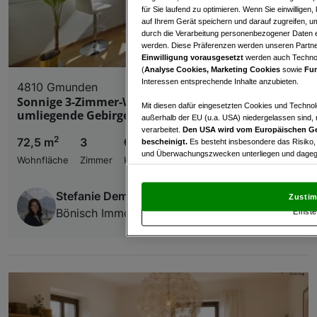
für Sie laufend zu optimieren. Wenn Sie einwillige
auf Ihrem Gerät speichern und darauf zugreifen, um
durch die Verarbeitung personenbezogener Daten e
werden. Diese Präferenzen werden unseren Partnern
Einwilligung vorausgesetzt
werden auch Technol
(
Analyse Cookies, Marketing Cookies
sowie
Fun
Interessen entsprechende Inhalte anzubieten.
4810 Gmunden
Sonnige 3-Zimmer-Wohnung mit Blick auf das
Mit diesen dafür eingesetzten Cookies und Technol
umliegende Gebirge
außerhalb der EU (u.a. USA) niedergelassen sind,
verarbeitet.
Den USA wird vom Europäischen Ge
2
72,5 m
3
€ 259.000,00
bescheinigt.
Es besteht insbesondere das Risiko,
und Überwachungszwecken unterliegen und dagege
Wohnfläche
Zimmer
Kaufpreis
Mit Klick auf „Zustimmen & fortfahren“ willig
von Drittanbietern (auch aus USA) ein.
In den Ei
Stefanie Demmel
Zustim
und Widerspruch gegen die Verarbeitung auf der Gr
Bönisch Immobilien
Einste
„Cookie Einstellungen“, die sich auf jeder Seite unt
Wir und unsere Partner verarbeiten 
Verwendung genauer Standortdaten. Endgeräteeigens
Zugriff auf Informationen auf einem Endgerät. Per
und der Performance von Inhalten, Zielgruppenfo
Liste der Partner (Lieferanten)