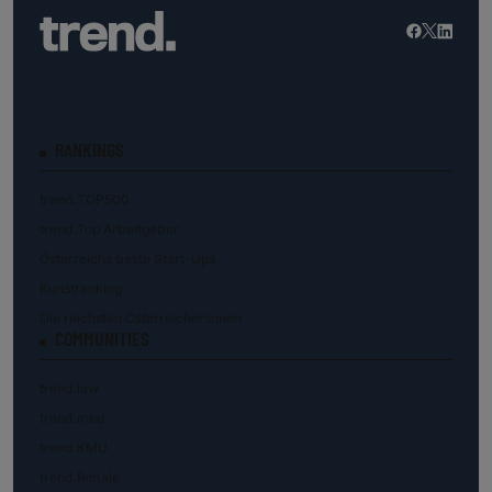
RANKINGS
trend.TOP500
trend.Top Arbeitgeber
Österreichs beste Start-Ups
Kunstranking
Die reichsten Österreicher:innen
COMMUNITIES
trend.law
trend.med
trend.KMU
trend.female