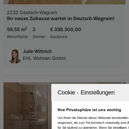
2232 Deutsch-Wagram
Ihr neues Zuhause wartet in Deutsch-Wagram!
2
59,55 m
2
€ 336.300,00
Wohnfläche
Zimmer
Kaufpreis
Julie Wittrich
EHL Wohnen GmbH
Ihre Privatsphäre ist uns wichtig
Um Ihnen die Dienste dieser Webseite bereitstelle
eingesetzt, die zum Teil technisch notwendig sind (
für Sie laufend zu optimieren. Wenn Sie einwillige