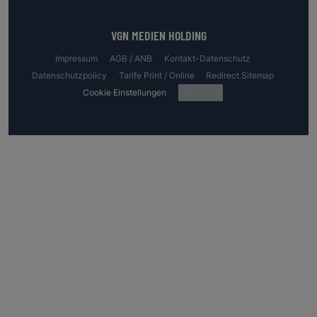
VGN MEDIEN HOLDING
Impressum
AGB / ANB
Kontakt-Datenschutz
Datenschutzpolicy
Tarife Print / Online
Redirect Sitemap
Cookie Einstellungen
Fotocredits