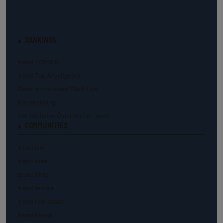
RANKINGS
trend.TOP500
trend.Top Arbeitgeber
Österreichs beste Start-Ups
Kunstranking
Die reichsten Österreicher:innen
COMMUNITIES
trend.law
trend.med
trend.KMU
trend.female
trend.real estate
trend.invest