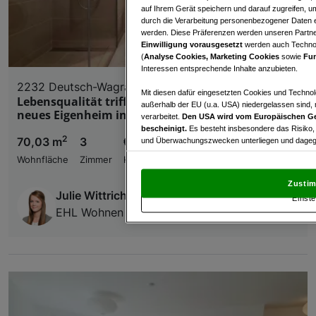
auf Ihrem Gerät speichern und darauf zugreifen, um
durch die Verarbeitung personenbezogener Daten e
werden. Diese Präferenzen werden unseren Partnern
Einwilligung vorausgesetzt
werden auch Technol
(
Analyse Cookies, Marketing Cookies
sowie
Fun
Interessen entsprechende Inhalte anzubieten.
2232 Deutsch-Wagram
Mit diesen dafür eingesetzten Cookies und Technol
Lebensqualität trifft auf kluge Investition – Ihr
außerhalb der EU (u.a. USA) niedergelassen sind,
neues Eigenheim in Deutsch-Wagram
verarbeitet.
Den USA wird vom Europäischen Ge
bescheinigt.
Es besteht insbesondere das Risiko,
2
70,03 m
3
€ 349.800,00
und Überwachungszwecken unterliegen und dagege
Wohnfläche
Zimmer
Kaufpreis
Mit Klick auf „Zustimmen & fortfahren“ willig
von Drittanbietern (auch aus USA) ein.
In den Ei
Zustim
und Widerspruch gegen die Verarbeitung auf der Gr
Julie Wittrich
Einste
„Cookie Einstellungen“, die sich auf jeder Seite unt
EHL Wohnen GmbH
Wir und unsere Partner verarbeiten 
Verwendung genauer Standortdaten. Endgeräteeigens
Zugriff auf Informationen auf einem Endgerät. Per
und der Performance von Inhalten, Zielgruppenfo
Liste der Partner (Lieferanten)