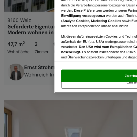
durch die Verarbeitung personenbezogener Daten e
werden. Diese Präferenzen werden unseren Partnern
Einwilligung vorausgesetzt
werden auch Technol
8160 Weiz
(
Analyse Cookies, Marketing Cookies
sowie
Fun
Geförderte Eigentumswohnungen in Weiz –
Interessen entsprechende Inhalte anzubieten.
Modern wohnen in attraktiver Lage
Mit diesen dafür eingesetzten Cookies und Technol
außerhalb der EU (u.a. USA) niedergelassen sind,
2
47,7 m
2
€ 228.000,00
verarbeitet.
Den USA wird vom Europäischen Ge
Wohnfläche
Zimmer
Kaufpreis
bescheinigt.
Es besteht insbesondere das Risiko,
und Überwachungszwecken unterliegen und dagege
Ernst Strohmenger
Mit Klick auf „Zustimmen & fortfahren“ willig
von Drittanbietern (auch aus USA) ein.
In den Ei
Wohnreich Immobilienverwertungs GmbH
Zustim
und Widerspruch gegen die Verarbeitung auf der Gr
Einste
„Cookie Einstellungen“, die sich auf jeder Seite unt
Wir und unsere Partner verarbeiten 
Verwendung genauer Standortdaten. Endgeräteeigens
Zugriff auf Informationen auf einem Endgerät. Per
und der Performance von Inhalten, Zielgruppenfo
Liste der Partner (Lieferanten)