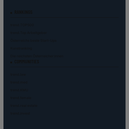
RANKINGS
trend.TOP500
trend.Top Arbeitgeber
Österreichs beste Start-Ups
Kunstranking
Die reichsten Österreicher:innen
COMMUNITIES
trend.law
trend.med
trend.KMU
trend.female
trend.real estate
trend.invest