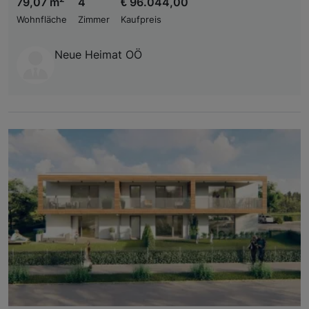
79,07 m
4
€ 96.044,00
Wohnfläche
Zimmer
Kaufpreis
Neue Heimat OÖ