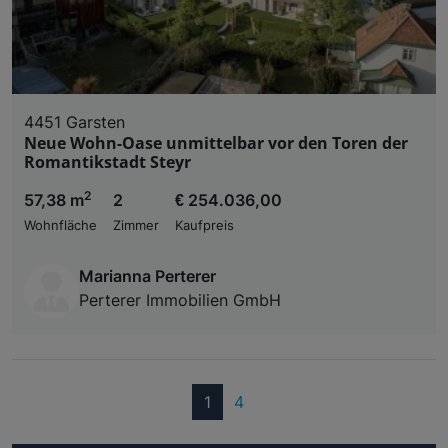
4451 Garsten
Neue Wohn-Oase unmittelbar vor den Toren der
Romantikstadt Steyr
2
57,38 m
2
€ 254.036,00
Wohnfläche
Zimmer
Kaufpreis
Marianna Perterer
Perterer Immobilien GmbH
(current)
1
4