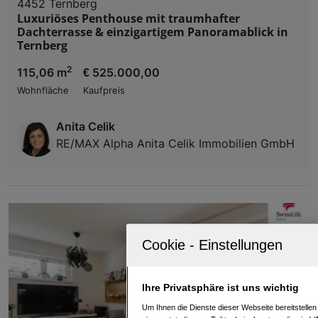
4452 Ternberg
Luxuriöses Penthouse mit traumhafter
Dachterrasse & einzigartigem Panoramablick in
Ternberg
2
115,06 m
€ 525.000,00
Wohnfläche
Kaufpreis
Anita Celik
RE/MAX Alpha Anita Celik Immobilien GmbH
Ihre Privatsphäre ist uns wichtig
Um Ihnen die Dienste dieser Webseite bereitstelle