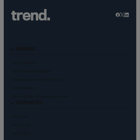
RANKINGS
trend.TOP500
trend.Top Arbeitgeber
Österreichs beste Start-Ups
Kunstranking
Die reichsten Österreicher:innen
COMMUNITIES
trend.law
trend.med
trend.KMU