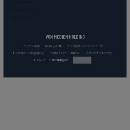
trend.female
trend.real estate
trend.invest
VGN MEDIEN HOLDING
Impressum
AGB / ANB
Kontakt-Datenschutz
Datenschutzpolicy
Tarife Print / Online
Redirect Sitemap
Cookie Einstellungen
Fotocredits