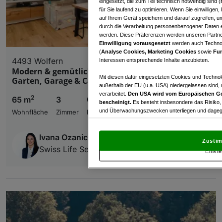
eingesetzt, die zum Teil technisch notwendig sind (
für Sie laufend zu optimieren. Wenn Sie einwillige
auf Ihrem Gerät speichern und darauf zugreifen, um
durch die Verarbeitung personenbezogener Daten e
werden. Diese Präferenzen werden unseren Partnern
Einwilligung vorausgesetzt
werden auch Technol
(
Analyse Cookies, Marketing Cookies
sowie
Fun
4493 Wolfern
Interessen entsprechende Inhalte anzubieten.
Modern & gemütlich -- 3-Zimmer-Wohnung mit
Mit diesen dafür eingesetzten Cookies und Technol
Garten, Garage & Carport (BJ 2022)
außerhalb der EU (u.a. USA) niedergelassen sind,
verarbeitet.
Den USA wird vom Europäischen Ge
2
65 m
3
€ 285.000,00
bescheinigt.
Es besteht insbesondere das Risiko,
und Überwachungszwecken unterliegen und dagege
Wohnfläche
Zimmer
Kaufpreis
Mit Klick auf „Zustimmen & fortfahren“ willig
Ivana Ozanic
von Drittanbietern (auch aus USA) ein.
In den Ei
Zustim
und Widerspruch gegen die Verarbeitung auf der Gr
Swiss Life Select Österreich GmbH
Einste
„Cookie Einstellungen“, die sich auf jeder Seite unt
Wir und unsere Partner verarbeiten 
Verwendung genauer Standortdaten. Endgeräteeigens
Zugriff auf Informationen auf einem Endgerät. Per
und der Performance von Inhalten, Zielgruppenfo