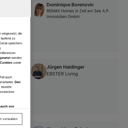
Dominique Borenovic
ichen
REMAX Homes in Zell am See A.P.
Immobilien GmbH
 eingesetzt, die
e laufend zu
 Gerät speichern
g
Präferenzen
gesetzt
werden
 Cookies
sowie
Jürgen Haidinger
 & Garage
EBSTER Living
Teil auch
erarbeitet.
Den
 besteht
ngszwecken
d auch von
en und
 auf „Cookie
en verwalten