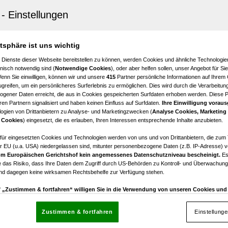
Gastein
inklusive – Ferienwohnung in Bad Gastein zum Verwirkl
Wohnträume
atsphäre ist uns wichtig
1
€ 140.000,00
 Dienste dieser Webseite bereitstellen zu können, werden Cookies und ähnliche Technologien
Zimmer
Kaufpreis
nisch notwendig sind (
Notwendige Cookies
), oder aber helfen sollen, unser Angebot für Si
Wenn Sie einwilligen, können wir und unsere
415
Partner persönliche Informationen auf Ihrem
greifen, um ein persönlicheres Surferlebnis zu ermöglichen. Dies wird durch die Verarbeitun
gener Daten erreicht, die aus in Cookies gespeicherten Surfdaten erhoben werden. Diese 
en Partnern signalisiert und haben keinen Einfluss auf Surfdaten.
Ihre Einwilligung voraus
ogien von Drittanbietern zu Analyse- und Marketingzwecken (
Analyse Cookies, Marketing
hofshofen
 Cookies
) eingesetzt, die es erlauben, Ihren Interessen entsprechende Inhalte anzubieten.
: Charmante 1-Zi-Anleger-Wohnung mit Garten, Terrasse
shofen, €220.000
afür eingesetzten Cookies und Technologien werden von uns und von Drittanbietern, die zum 
r EU (u.a. USA) niedergelassen sind, mitunter personenbezogene Daten (z.B. IP-Adresse) v
m Europäischen Gerichtshof kein angemessenes Datenschutzniveau bescheinigt.
Es
1
€ 220.000,00
 das Risiko, dass Ihre Daten dem Zugriff durch US-Behörden zu Kontroll- und Überwachu
Zimmer
Kaufpreis
und dagegen keine wirksamen Rechtsbehelfe zur Verfügung stehen.
uf „Zustimmen & fortfahren“ willigen Sie in die Verwendung von unseren Cookies un
rn (auch aus USA) ein.
In den Einstellungen können Sie jederzeit Ihre Präferenzen verwalt
gegen die Verarbeitung auf der Grundlage berechtigter Interessen einlegen. Klicken Sie dazu
Zustimmen & fortfahren
Einstellung
“, die sich auf jeder Seite unten im Footer befinden.