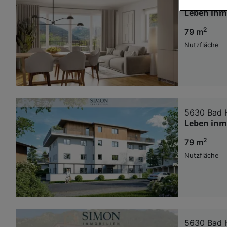
5630 Bad 
Leben inmi
Wir und u
2
79 m
Verwendung g
auf Informat
Nutzfläche
Performance 
Liste der Pa
5630 Bad 
Leben inmi
2
79 m
Nutzfläche
5630 Bad 