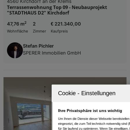
4560 Kirchdorf an der Krems
Terrassenwohnung Top 09 - Neubauprojekt
"STADTHAUS D2" Kirchdorf
2
47,76 m
2
€ 221.340,00
Wohnfläche
Zimmer
Kaufpreis
Stefan Pichler
SPERER Immobilien GmbH
Ihre Privatsphäre ist uns wichtig
Um Ihnen die Dienste dieser Webseite bereitstelle
eingesetzt, die zum Teil technisch notwendig sind (
für Sie laufend zu optimieren. Wenn Sie einwillige