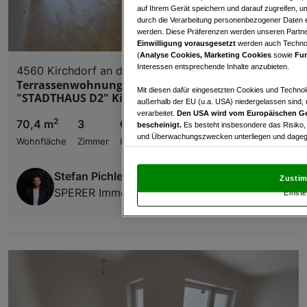
auf Ihrem Gerät speichern und darauf zugreifen, um
durch die Verarbeitung personenbezogener Daten e
werden. Diese Präferenzen werden unseren Partnern
Einwilligung vorausgesetzt
werden auch Technol
(
Analyse Cookies, Marketing Cookies
sowie
Fun
Interessen entsprechende Inhalte anzubieten.
4560 Kirchdorf an der Krems
Terrassenwohnung Top 13 - Neubauprojekt
Mit diesen dafür eingesetzten Cookies und Technol
"STADTHAUS D2" Kirchdorf
außerhalb der EU (u.a. USA) niedergelassen sind,
verarbeitet.
Den USA wird vom Europäischen Ge
2
70,4 m
3
€ 316.180,00
bescheinigt.
Es besteht insbesondere das Risiko,
und Überwachungszwecken unterliegen und dagege
Wohnfläche
Zimmer
Kaufpreis
Mit Klick auf „Zustimmen & fortfahren“ willig
von Drittanbietern (auch aus USA) ein.
In den Ei
Stefan Pichler
Zustim
und Widerspruch gegen die Verarbeitung auf der Gr
SPERER Immobilien GmbH
Einste
„Cookie Einstellungen“, die sich auf jeder Seite unt
Wir und unsere Partner verarbeiten 
Verwendung genauer Standortdaten. Endgeräteeigens
Zugriff auf Informationen auf einem Endgerät. Per
und der Performance von Inhalten, Zielgruppenfo
Liste der Partner (Lieferanten)