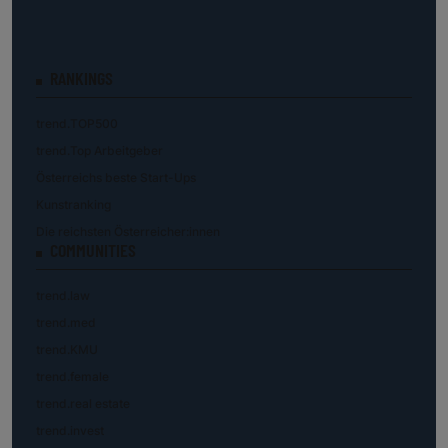
RANKINGS
trend.TOP500
trend.Top Arbeitgeber
Österreichs beste Start-Ups
Kunstranking
Die reichsten Österreicher:innen
COMMUNITIES
trend.law
trend.med
trend.KMU
trend.female
trend.real estate
trend.invest